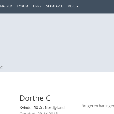
MARKED
FORUM
LINKS
STAMTAVLE
MERE
 C
Dorthe C
Brugeren har inge
Kvinde, 50 år,
Nordjylland
Oprettet: 29. jul 2015