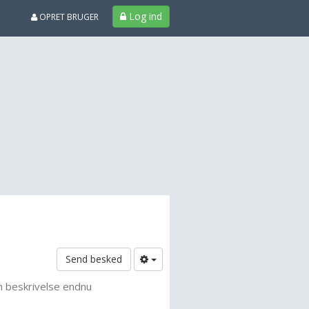
Log ind
OPRET BRUGER
Send besked
n beskrivelse endnu