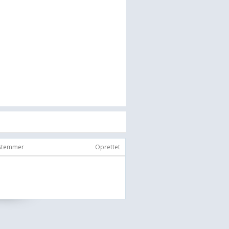
 stemmer
Oprettet