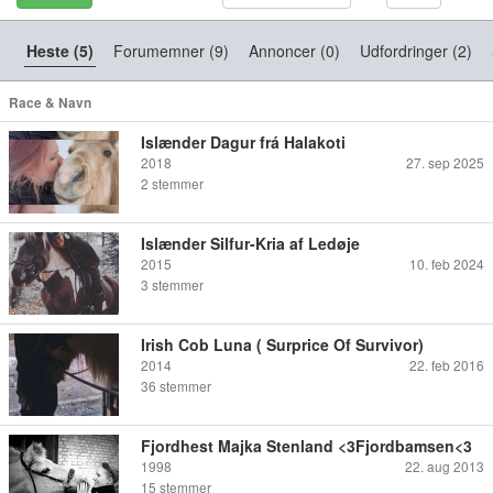
Heste (5)
Forumemner (9)
Annoncer (0)
Udfordringer (2)
Race & Navn
Islænder Dagur frá Halakoti
2018
27. sep 2025
2
stemmer
Islænder Silfur-Kria af Ledøje
2015
10. feb 2024
3
stemmer
Irish Cob Luna ( Surprice Of Survivor)
2014
22. feb 2016
36
stemmer
Fjordhest Majka Stenland <3Fjordbamsen<3
1998
22. aug 2013
15
stemmer