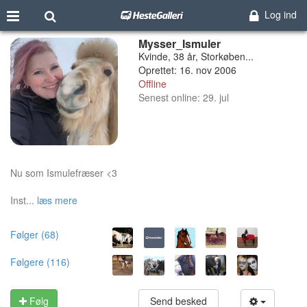
Log ind
Mysser_Ismuler
Kvinde, 38 år, Storkøben...
Oprettet: 16. nov 2006
Offline
Senest online: 29. jul
Nu som Ismulefræser <3
Inst...
læs mere
Følger (68)
Følgere (116)
Følg
Send besked