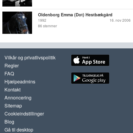
Oldenborg Emma (Dot) Hestbækgård
1992
16. nov 2006
86
stemmer
Vilkår og privatlivspolitik
Regler
FAQ
Hjælpeadmins
Kontakt
Annoncering
Sitemap
Cookieindstillinger
Blog
Gå til desktop