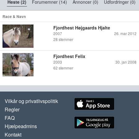
Heste (2)
Forumemner (14)
Annoncer (0)
Udfordringer (0)
Race & Navn
Fjordhest Højgaards Hjalte
2007
26. mar 2012
28
stemmer
Fjordhest Felix
2003
30. jan 2008
62
stemmer
Vilkår og privatlivspolitik
Regler
FAQ
Hjælpeadmins
Kontakt