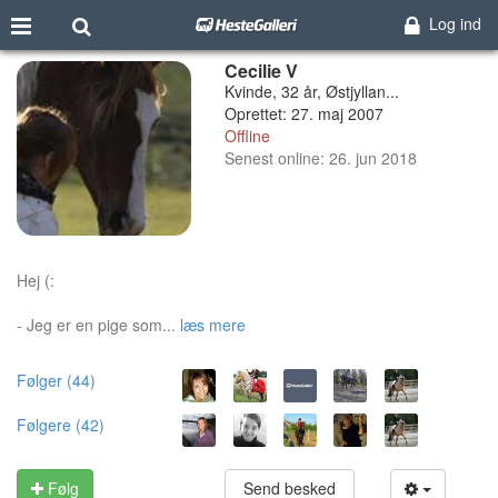
Log ind
Cecilie V
Kvinde, 32 år, Østjyllan...
Oprettet: 27. maj 2007
Offline
Senest online: 26. jun 2018
Hej (:
- Jeg er en pige som...
læs mere
Følger (44)
Følgere (42)
Følg
Send besked