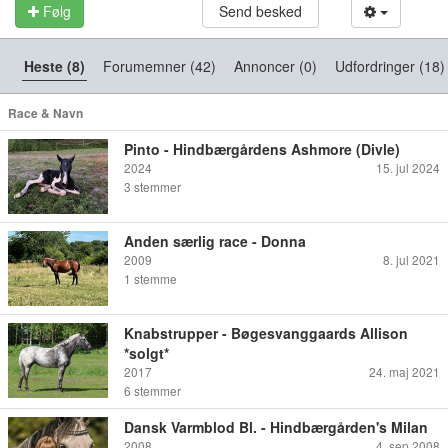
Følg
Send besked
Heste (8)
Forumemner (42)
Annoncer (0)
Udfordringer (18)
Race & Navn
Pinto - Hindbærgårdens Ashmore (Divle)
2024
15. jul 2024
3
stemmer
Anden særlig race - Donna
2009
8. jul 2021
1
stemme
Knabstrupper - Bøgesvanggaards Allison
*solgt*
2017
24. maj 2021
6
stemmer
Dansk Varmblod Bl. - Hindbærgården's Milan
2008
4. sep 2008