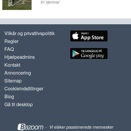
61
stemmer
Vilkår og privatlivspolitik
Regler
FAQ
Hjælpeadmins
Kontakt
Annoncering
Sitemap
Cookieindstillinger
Blog
Gå til desktop
-
Vi elsker passionerede mennesker