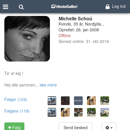
Log ind
Michelle Schoú
Kvinde, 35 år, Nordjylla...
Oprettet: 26. jan 2008
Offline
Senest online: 31. okt 2019
Ta' et kig !
Hej alle sammen...
læs mere
Følger (124)
Følgere (119)
Følg
Send besked