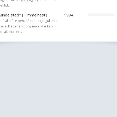
Jeg gider ikke kara
t lidt...
Jeg gider ikke udf
*Minde sted* [Himmelhest]
1994
r på alle fire ben. Så er hun jo gul, men
Men skriv gerne e
 hale. Det er en pony man ikke kan
e af. Hun er...
gerne ved jer ! :)
Før jeg byder en 
være iorden.
* Rimelig mange bil
billeder ikke er nok
* Billederne skal v
vender på siden m
* Billederne skal v
taget inde i stald