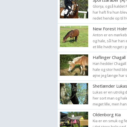
Sportsaraber (A) 
Glorija, også kaldet 
har haft fra hun blev
redet hende op til h
New Forest Holm
Anton er en mørkebr
og hale, så har han
et lille hvidt noget i
Haflinger Chagall
Han hedder Chagall 
hale og stor hvid bl
øjne jeg længe har s
Shetlænder Luka
Lukas er en utrolig 
her sort man og hale
meget lille, men han e
Oldenborg Kia
Kia er en smuk og f
i det store hele sød