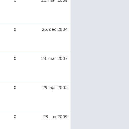
0
26. mar 2008
r).
en tilredet en håndfuld heste /
den udfordning der er i det.
0
26. dec 2004
t fortælling om hvem jeg er :)
TE!!
0
23. mar 2007
når pengene er modtaget
brev er på eget ansvar. Ellers må
 ekstra for at få sendt som pakke.
0
29. apr 2005
ab, hvis vi kender hinanden, eller
sammen ! Andet bliver slettet!
e stemme i udfordringer.
0
23. jun 2009