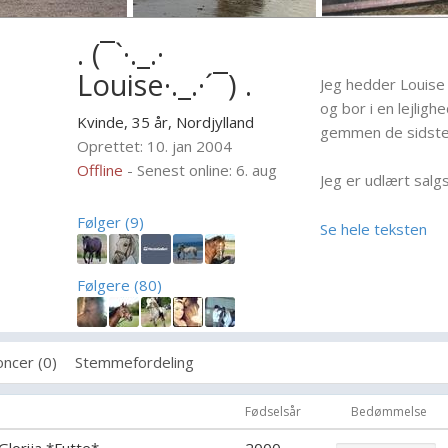
. (¯`·._.·
Louise·._.·´¯) .
Jeg hedder Louise
og bor i en lejli
Kvinde, 35 år,
Nordjylland
gemmen de sidste 8
Oprettet: 10. jan 2004
Offline
- Senest online: 6. aug
Jeg er udlært salgs
Følger (9)
Jeg er forhenværen
Se hele teksten
stævner og LA og 
Følgere (80)
Nu er jeg dressur 
ponyer i heste kla
ncer (0)
Stemmefordeling
Mit mål er at start
skal noget mere træ
Fødselsår
Bedømmelse
Starter dog stadig