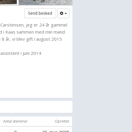
Send besked
 Carstensen, jeg er 24 år gammel
ghed i Kaas sammen med min mand
 år, vi blev gift i august 2015
assistent i juni 2014
de springrytter, har sprunget LA til
en smugle MB til træning.
rytter og starter dressur på mine
sserne til og med LA2.
e Glorija i en LA3 for hest, men der
ning til inden vi er klar.
Antal stemmer
Oprettet
 lidt spring for hyggens skyld (70 og