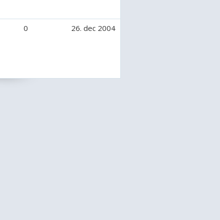
kter.
ordringer, og jeg afviser dem.
0
26. dec 2004
n kommentar - og det gør jeg også
hest velkommen skal følgende ting
lede, da dette er et galleri og 4
 for mig.
ende rigtigt, gider ikke billeder der
v.
ære forskellige, ikke 10 der fx er
en samme dag lige efter hinanden.