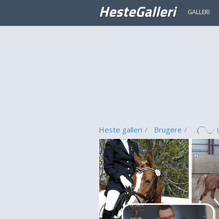
HesteGalleri
GALLERI
Heste galleri
Brugere
. (¯`·._.·