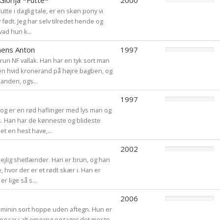
Glorija *Futte*
2000
80 cm hesteklasse
Futte i daglig tale, er en skøn pony vi
 født. Jeg har selv tilredet hende og
vad hun k...
Jeg har gennem tid
ponyer, og elsker 
ens Anton
1997
un NF vallak. Han har en tyk sort man
Det var lige en kor
 en hvid kronerand på højre bagben, og
 panden, ogs...
LÆS VENLIGT DET
1997
og er en rød haflinger med lys man og
Jeg sender varen 
is. Han har de kønneste og blideste
Pakker sendt som 
et en hest have,...
køberen betale det
s
2002
dejlig shetlænder. Han er brun, og han
Ansøg kun om vensk
, hvor der er et rødt skær i. Han er
har snakket meget 
r lige så s...
2006
Stemmer gider ikk
eminin sort hoppe uden aftegn. Hun er
 og rar i alt omgang og tager det meste