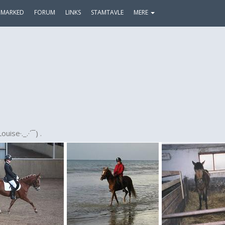
MARKED
FORUM
LINKS
STAMTAVLE
MERE
 Louise·._.·´¯) .