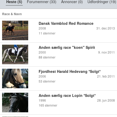
Heste (5)
Forumemner (33)
Annoncer (0)
Udfordringer (19)
Race & Navn
Dansk Varmblod Red Romance
2008
31. dec 2013
11
stemmer
Anden særlig race "koen" Spirit
2000
9. nov 2011
88
stemmer
Fjordhest Harald Hedevang *Solgt*
2006
21. feb 2011
53
stemmer
Anden særlig race Lopin *Solgt*
1996
28. jun 2008
165
stemmer