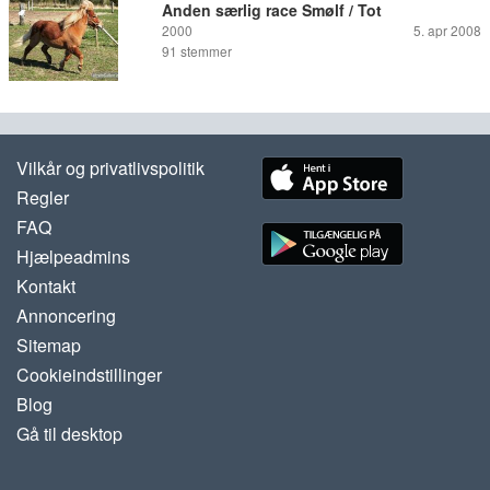
Anden særlig race Smølf / Tot
2000
5. apr 2008
91
stemmer
Vilkår og privatlivspolitik
Regler
FAQ
Hjælpeadmins
Kontakt
Annoncering
Sitemap
Cookieindstillinger
Blog
Gå til desktop