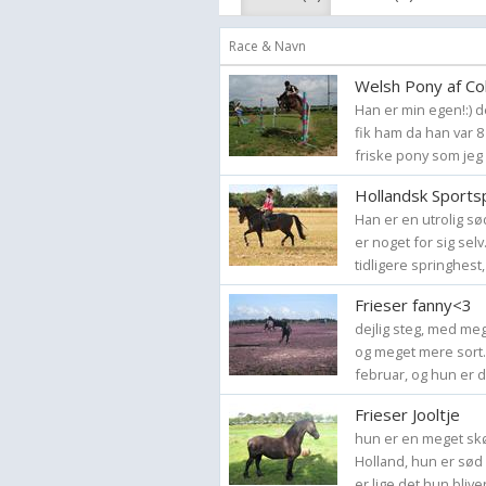
Race & Navn
Welsh Pony af Co
Han er min egen!:) d
fik ham da han var 8
friske pony som jeg h
Hollandsk Sportspo
Han er en utrolig s
er noget for sig selv
tidligere springhest,
Frieser fanny<3
dejlig steg, med meg
og meget mere sort.
februar, og hun er d
Frieser Jooltje
hun er en meget skø
Holland, hun er sød
er lige det hun blive