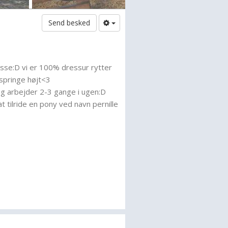
Send besked
sse:D vi er 100% dressur rytter
springe højt<3
og arbejder 2-3 gange i ugen:D
t tilride en pony ved navn pernille
 snart.
g var 5-6 år gammel.