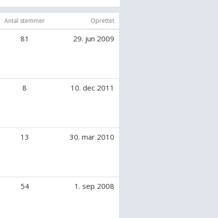
Antal stemmer
Oprettet
81
29. jun 2009
8
10. dec 2011
13
30. mar 2010
enner og vininder og kæreste og
aniner, en hest, 2 parter, en hund,
54
1. sep 2008
er:)