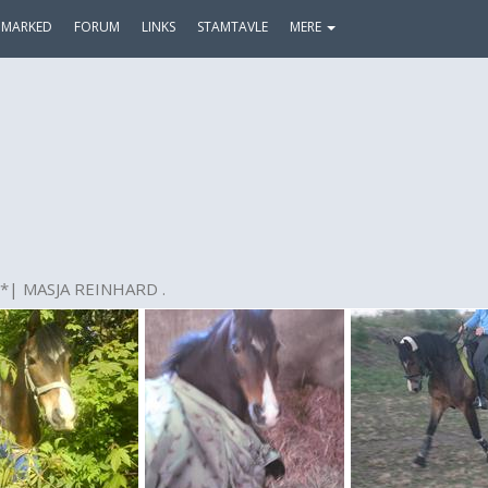
MARKED
FORUM
LINKS
STAMTAVLE
MERE
| MASJA REINHARD .