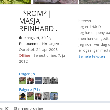
|*ROM*|
MASJA
heeey:D
REINHARD .
jeg er 14år:D
jeg har en pony ba
Ikke angivet, 30 år,
men han kan godt 
Postnummer ikke angivet
jeg rider ver dag 
Oprettet: 24. apr 2008
er også igan med a
Offline
- Senest online: 7. jul
som os kommer ind
Se hele teksten
2012
om mig=
år= 12
Følger (76)
hård farve= brun
øjen farve= blå
Følgere (71)
ik ret høj
6 klasse
er (0)
Stemmefordeling
hsr redet siden je