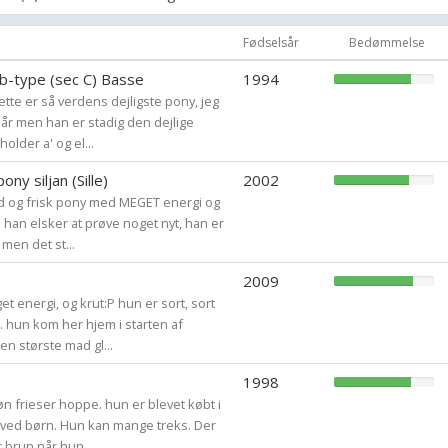
Fødselsår
jeg har redet-
Bedømmelse
- under 1 meter
b-type (sec C) Basse
1994
- på 130
ette er så verdens dejligste pony, jeg
- på 115
 år men han er stadig den dejlige
- på 171
older a' og el...
- på 140 ca,
ny siljan (Sille)
2002
- på 135 ca,
ød og frisk pony med MEGET energi og
- på 140 ca.
. han elsker at prøve noget nyt, han er
- på 146
 men det st...
og andre :)
2009
et energi, og krut:P hun er sort, sort
jeg elsker miine v
. hun kom her hjem i starten af
pony'er og familie
en største mad gl...
jeg har en kat, 3 k
en ged
1998
n frieser hoppe. hun er blevet købt i
 ved børn. Hun kan mange treks. Der
spørg gerne om m
r brun når hun...