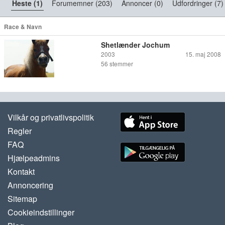
Heste (1)
Forumemner (203)
Annoncer (0)
Udfordringer (7)
Race & Navn
Shetlænder Jochum
2003
15. maj 2008
56
stemmer
Vilkår og privatlivspolitik
Regler
FAQ
Hjælpeadmins
Kontakt
Annoncering
Sitemap
Cookieindstillinger