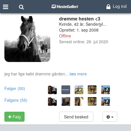
Log ind
drømme hesten <3
Kvinde, 42 år, Sønderjyl...
Oprettet: 1. sep 2008
Offline
Senest online: 26. jul 2020
jeg har lige købt drømme gården...
læs mere
Følger (50)
Følgere (55)
Følg
Send besked