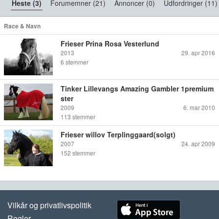
Heste (3)
Forumemner (21)
Annoncer (0)
Udfordringer (11)
Race & Navn
Frieser Prina Rosa Vesterlund
2013
29. apr 2016
6
stemmer
Tinker Lillevangs Amazing Gambler 1premium
ster
2009
6. mar 2010
113
stemmer
Frieser willov Terplinggaard(solgt)
2007
24. apr 2009
152
stemmer
Vilkår og privatlivspolitik
Regler