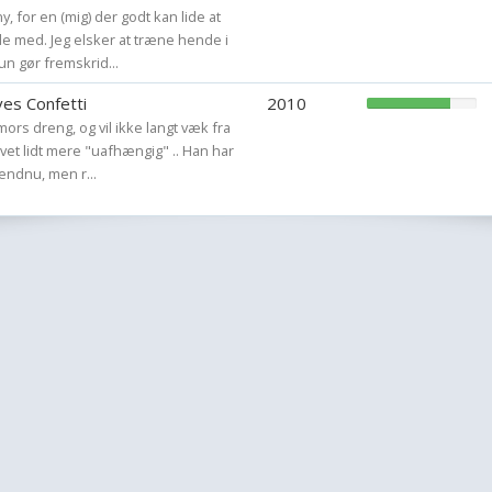
ny, for en (mig) der godt kan lide at
de med. Jeg elsker at træne hende i
n gør fremskrid...
es Confetti
2010
e mors dreng, og vil ikke langt væk fra
vet lidt mere "uafhængig" .. Han har
endnu, men r...