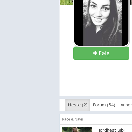
Følg
Heste (2)
Forum (54)
Annon
Race & Navn
Fjordhest Bibi