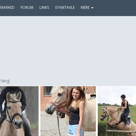
MARKED
FORUM
LINKS
STAMTAVLE
MERE
rlang.