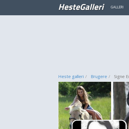
HesteGalleri
GALLERI
Heste galleri
Brugere
Signe E