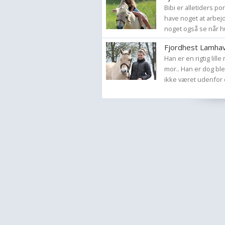
Bibi er alletiders po
have noget at arbej
noget også se når hu
Fjordhest Lamhav
Han er en rigtig lill
mor.. Han er dog ble
ikke været udenfor 