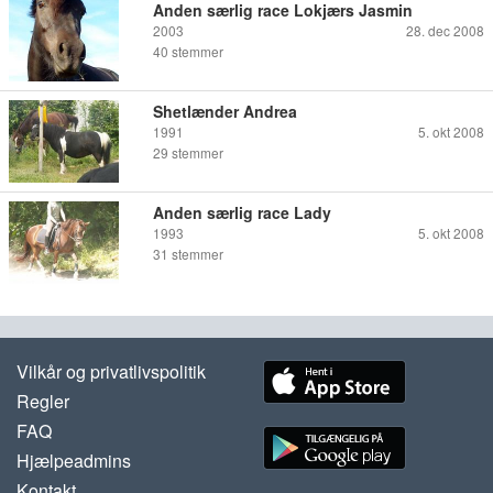
Anden særlig race Lokjærs Jasmin
2003
28. dec 2008
40
stemmer
Shetlænder Andrea
1991
5. okt 2008
29
stemmer
Anden særlig race Lady
1993
5. okt 2008
31
stemmer
Vilkår og privatlivspolitik
Regler
FAQ
Hjælpeadmins
Kontakt