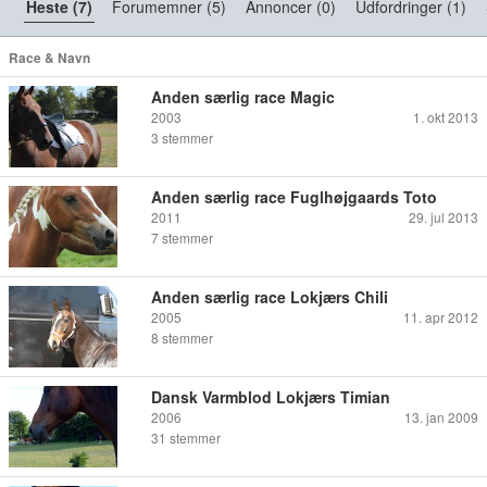
Heste (7)
Forumemner (5)
Annoncer (0)
Udfordringer (1)
Race & Navn
Anden særlig race Magic
2003
1. okt 2013
3
stemmer
Anden særlig race Fuglhøjgaards Toto
2011
29. jul 2013
7
stemmer
Anden særlig race Lokjærs Chili
2005
11. apr 2012
8
stemmer
Dansk Varmblod Lokjærs Timian
2006
13. jan 2009
31
stemmer