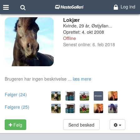
Log ind
Lokjær
Kvinde, 29 år, Østjyllan...
Oprettet: 4. okt 2008
Offline
Senest online: 6. feb 2018
Brugeren har ingen beskrivelse ...
læs mere
Følger (24)
Følgere (25)
Følg
Send besked