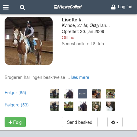
Log ind
Lisette k.
Kvinde, 27 år, Østjyllan...
Oprettet: 30. jan 2009
Offline
Senest online: 18. feb
Brugeren har ingen beskrivelse ...
læs mere
Følger (65)
Følgere (53)
Følg
Send besked