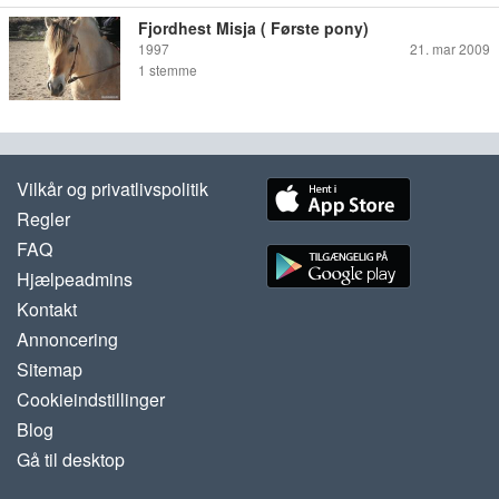
Fjordhest Misja ( Første pony)
1997
21. mar 2009
1
stemme
Vilkår og privatlivspolitik
Regler
FAQ
Hjælpeadmins
Kontakt
Annoncering
Sitemap
Cookieindstillinger
Blog
Gå til desktop