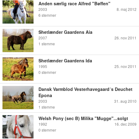
Anden særlig race Alfred "Bøffen"
2003
8. maj 2012
6
stemmer
Shetlænder Gaardens Aia
2007
26. nov 2011
1
stemme
Shetlænder Gaardens Ida
1995
25. nov 2011
0
stemmer
Dansk Varmblod Vesterhavegaard´s Deuchet
Epona
2003
31. aug 2010
1
stemme
Welsh Pony (sec B) Milika "Mugge"...solgt
1992
16. dec 2009
0
stemmer