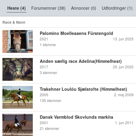
Heste (4)
Forumemner (38)
Annoncer (0)
Udfordringer (1)
Race & Navn
Palomino Moelleaaens Fürstengold
2021
13. jun 2025
1
stemme
Anden særlig race Adelina(Himmelhest)
2017
25. jun 2020
3
stemmer
Trakehner Loulóu Sjælstofte (Himmelhest)
2005
2. maj 2009
135
stemmer
Dansk Varmblod Skovlunds markita
2001
1. jun 2011
21
stemmer