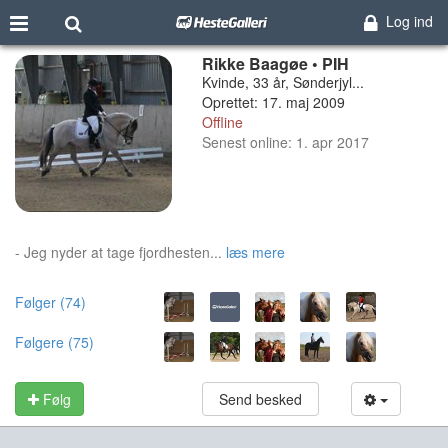
Log ind
Rikke Baagøe • PIH
Kvinde, 33 år, Sønderjyl...
Oprettet: 17. maj 2009
Offline
Senest online: 1. apr 2017
- Jeg nyder at tage fjordhesten...
læs mere
Følger (74)
Følgere (75)
Følg
Send besked