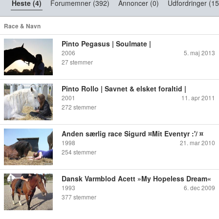
Heste (4)
Forumemner (392)
Annoncer (0)
Udfordringer (15
Race & Navn
Pinto Pegasus | Soulmate |
2006
5. maj 2013
27
stemmer
Pinto Rollo | Savnet & elsket foraltid |
2001
11. apr 2011
272
stemmer
Anden særlig race Sigurd ¤Mit Eventyr :'/ ¤
1998
21. mar 2010
254
stemmer
Dansk Varmblod Acett »My Hopeless Dream«
1993
6. dec 2009
377
stemmer