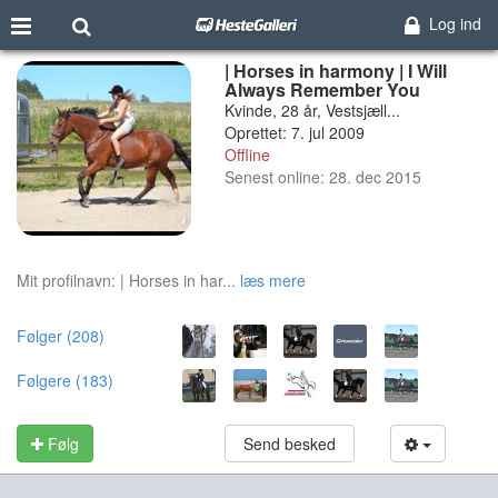
Log ind
| Horses in harmony | I Will
Always Remember You
Kvinde, 28 år, Vestsjæll...
Oprettet: 7. jul 2009
Offline
Senest online: 28. dec 2015
Mit profilnavn: | Horses in har...
læs mere
Følger (208)
Følgere (183)
Følg
Send besked