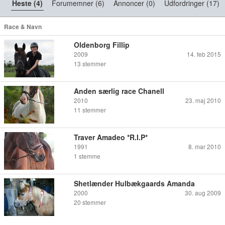
Heste (4)
Forumemner (6)
Annoncer (0)
Udfordringer (17)
Race & Navn
Oldenborg Fillip
2009
14. feb 2015
13
stemmer
Anden særlig race Chanell
2010
23. maj 2010
11
stemmer
Traver Amadeo *R.I.P*
1991
8. mar 2010
1
stemme
Shetlænder Hulbækgaards Amanda
2000
30. aug 2009
20
stemmer