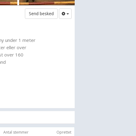
Send besked
ony under 1 meter
er eller over
st over 160
and
n énspand
en
sten
f
 anden side
er røven på hesten
esten i fuld galop på en mark
hesten
ndkanten
Antal stemmer
Oprettet
et med hesten