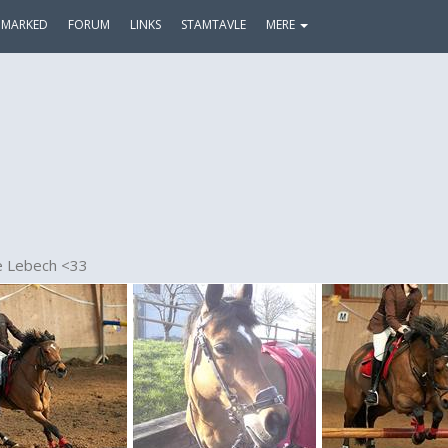
MARKED
FORUM
LINKS
STAMTAVLE
MERE
e Lebech <33