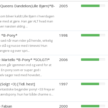
(x) redet i fuld ga
Queens Dandelion(Lille Bjørn)*B-
2005
(-) redet fuld galo
m bliver kaldt Lille Bjørn i hverdagen
(-) sprunget uden 
e med at gøre. Han gør ALT hvad man
(x) jordet i skoven
er næsten aldrig ...
(x) hesten løb løbs
(x) blevet sparket
l *B-Pony*
1998
(x) forelsket sig 
g sød når man rider på hende, virkelig
forelske sig i /:
stå og nusse med i timevis! Hun
ngere og over spri...
(x) faldet af i et sp
(x) redet uden uds
e Martello *B-Pony* *SOLGT!*
2006
(x) faldet/smidt a
 som går igemmen ind og vand for at
(-) været med i en
as. En pony som er super god i
(x) blevet bidt af 
elv søger ned med hovedet...
(-) lært en hest sp
Solgt <3) [Tidl. hest]
1997
(-) lært en hest a
fantastiske begynder pony! <33 Freja er
(x) longeret en h
lændspony. hun har både charme o...
(-) longeret en he
(x) Redet mounte
e Fabian
2000