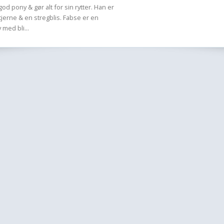
(x) redet pony ga
od pony & gør alt for sin rytter. Han er
(x) stået op på he
stjerne & en stregblis. Fabse er en
(x) redet en hopp
y med bli...
(x) redet 6 heste 
(-) galoperet på 
ridehjelm
(x) faldet af i en 
(-) redet islænder
(-) redet friser i g
(x) gået på ridesk
(-) set galopløb
(x) set travløb
(x) fået privat und
(x) tilredet en he
(x) gang på gang sa
-.-'
(x) haft egen hest
(x) fået skader af 
(x) redet stævner