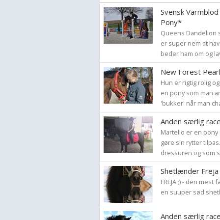
Svensk Varmblod 
Pony*
Queens Dandelion so
er super nem at hav
beder ham om og lav
New Forest Pear
Hun er rigtig rolig o
en pony som man an 
'bukker' når man cha
Anden særlig rac
Martello er en pony
gøre sin rytter tilp
dressuren og som s
Shetlænder Freja (
FREJA ;) - den mest 
en suuper sød shet
Anden særlig rac