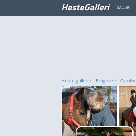
HesteGalleri
GALLERI
Heste galleri
Brugere
Carolin