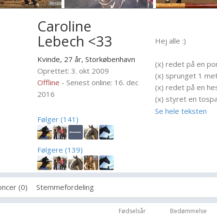
Caroline
Lebech <33
Hej alle :)
Kvinde, 27 år,
Storkøbenhavn
(x) redet på en p
Oprettet: 3. okt 2009
(x) sprunget 1 met
Offline
- Senest online: 16. dec
(x) redet på en he
2016
(x) styret en tosp
(-) selv trukket e
Se hele teksten
Følger (141)
(x) haft bid i mund
(x) stejlet med he
(x) blevet bukket a
Følgere (139)
(x) faldt af på den
(x) faldt af ud ov
(-) hoppet op på h
ncer (0)
Stemmefordeling
(-) svømmet med 
(-) galoperet i va
Fødselsår
Bedømmelse
(-) stejlet i vand