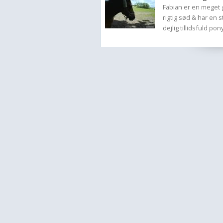
Fabian er en meget g
rigtig sød & har en 
dejlig tillidsfuld pon