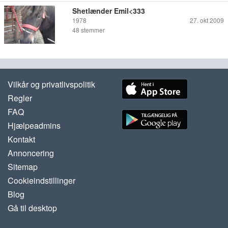
Shetlænder Emil<333
1978
27. okt 2009
48
stemmer
Vilkår og privatlivspolitik
Regler
FAQ
Hjælpeadmins
Kontakt
Annoncering
Sitemap
Cookieindstillinger
Blog
Gå til desktop