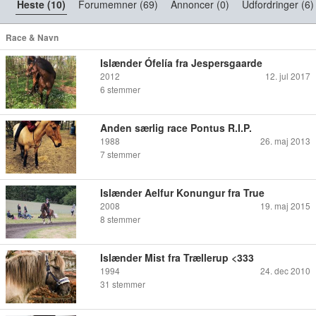
Heste (10)
Forumemner (69)
Annoncer (0)
Udfordringer (6)
Race & Navn
Islænder Ófelía fra Jespersgaarde
2012
12. jul 2017
6
stemmer
Anden særlig race Pontus R.I.P.
1988
26. maj 2013
7
stemmer
Islænder Aelfur Konungur fra True
2008
19. maj 2015
8
stemmer
Islænder Mist fra Trællerup <333
1994
24. dec 2010
31
stemmer