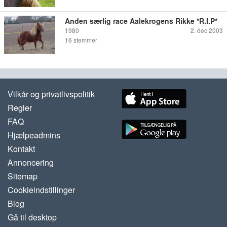
Anden særlig race Aalekrogens Rikke *R.I.P*
1980
2. dec 2003
16
stemmer
Vilkår og privatlivspolitik
Regler
FAQ
Hjælpeadmins
Kontakt
Annoncering
Sitemap
Cookieindstillinger
Blog
Gå til desktop