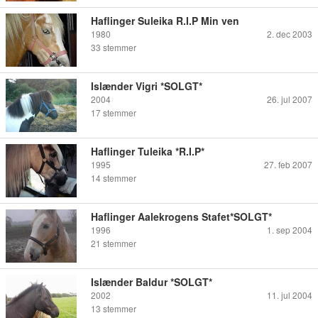
Haflinger Suleika R.I.P Min ven
1980
2. dec 2003
33
stemmer
Islænder Vigri *SOLGT*
2004
26. jul 2007
17
stemmer
Haflinger Tuleika *R.I.P*
1995
27. feb 2007
14
stemmer
Haflinger Aalekrogens Stafet*SOLGT*
1996
1. sep 2004
21
stemmer
Islænder Baldur *SOLGT*
2002
11. jul 2004
13
stemmer