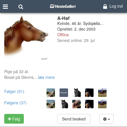
Log ind
A-Haf
Kvinde, 46 år, Sydsjælla...
Oprettet: 2. dec 2003
Offline
Senest online: 29. jul
Pige på 32 år.
Bosat på Stevns...
læs mere
Følger (51)
Følgere (37)
Følg
Send besked