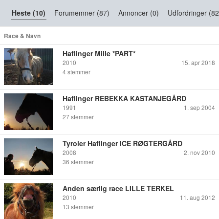
Heste (10)
Forumemner (87)
Annoncer (0)
Udfordringer (82
Race & Navn
Haflinger Mille *PART*
2010
15. apr 2018
4
stemmer
Haflinger REBEKKA KASTANJEGÅRD
1991
1. sep 2004
27
stemmer
Tyroler Haflinger ICE RØGTERGÅRD
2008
2. nov 2010
36
stemmer
Anden særlig race LILLE TERKEL
2010
11. aug 2012
13
stemmer