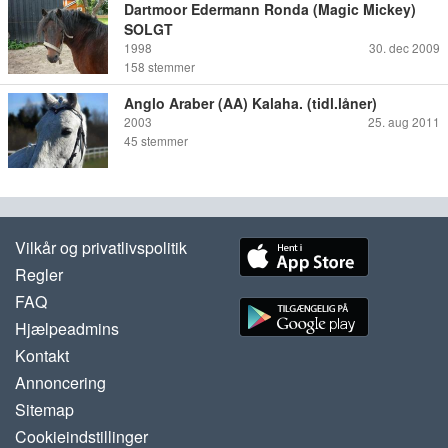
Dartmoor Edermann Ronda (Magic Mickey)
SOLGT
1998
30. dec 2009
158
stemmer
Anglo Araber (AA) Kalaha. (tidl.låner)
2003
25. aug 2011
45
stemmer
Vilkår og privatlivspolitik
Regler
FAQ
Hjælpeadmins
Kontakt
Annoncering
Sitemap
Cookieindstillinger