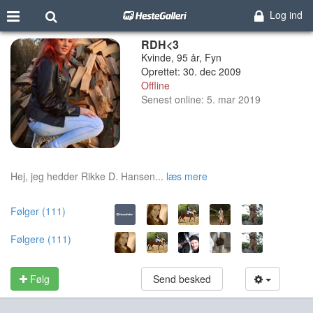
Log ind
RDH<3
Kvinde, 95 år, Fyn
Oprettet: 30. dec 2009
Offline
Senest online: 5. mar 2019
Hej, jeg hedder Rikke D. Hansen...
læs mere
Følger (111)
Følgere (111)
Følg
Send besked