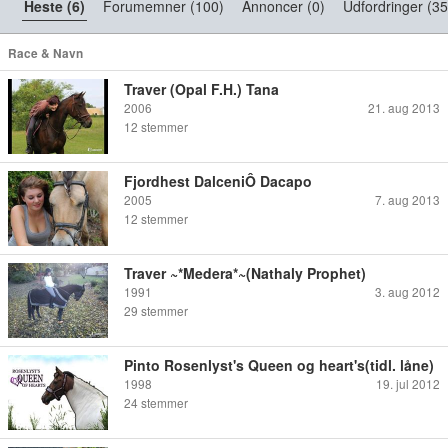
Heste (6)
Forumemner (100)
Annoncer (0)
Udfordringer (35
Race & Navn
Traver (Opal F.H.) Tana
2006
21. aug 2013
12
stemmer
Fjordhest DalceniÔ Dacapo
2005
7. aug 2013
12
stemmer
Traver ~*Medera*~(Nathaly Prophet)
1991
3. aug 2012
29
stemmer
Pinto Rosenlyst's Queen og heart's(tidl. låne)
1998
19. jul 2012
24
stemmer