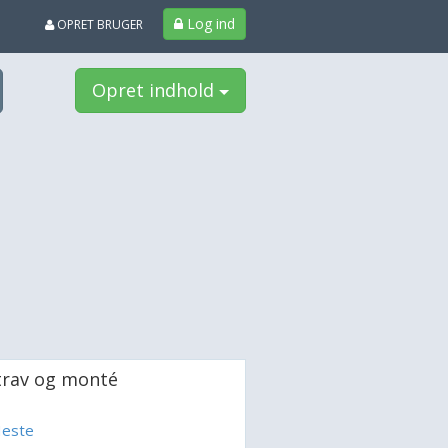
Log ind
OPRET BRUGER
Opret indhold
trav og monté
este