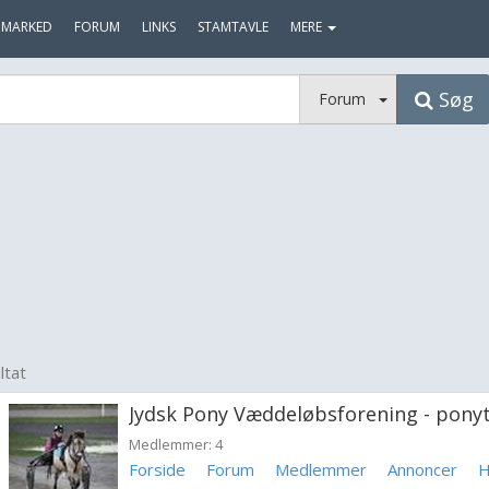
MARKED
FORUM
LINKS
STAMTAVLE
MERE
Søg
Forum
ltat
Jydsk Pony Væddeløbsforening - pony
Medlemmer: 4
Forside
Forum
Medlemmer
Annoncer
H