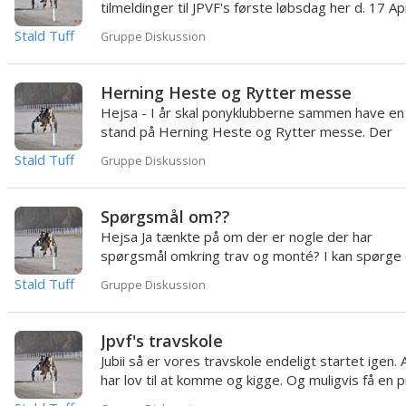
tilmeldinger til JPVF's første løbsdag her d. 17 Apr
2010 (:
Stald Tuff
Gruppe Diskussion
Herning Heste og Rytter messe
Hejsa - I år skal ponyklubberne sammen have en
stand på Herning Heste og Rytter messe. Der
kommer nogle fra banen på...
Stald Tuff
Gruppe Diskussion
Spørgsmål om??
Hejsa Ja tænkte på om der er nogle der har
spørgsmål omkring trav og monté? I kan spørge
alt lige fra udstyr, træn...
Stald Tuff
Gruppe Diskussion
Jpvf's travskole
Jubii så er vores travskole endeligt startet igen. A
har lov til at komme og kigge. Og muligvis få en 
tur xD. ...