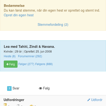
Bedømmelse
Du kan først stemme, når din egen hest er oprettet og stemt ind.
Opret din egen hest
Stemmefordeling (2)
Lea med Tahiti, Zindi & Havana.
Kvinde
|
29 år
|
Oprettet: 25. jun 2008
Heste (8)
Forumemner (292)
Følger (277)
Følgere (888)
Følg
Svar
Følg
7
Udfordringer
Udfordr