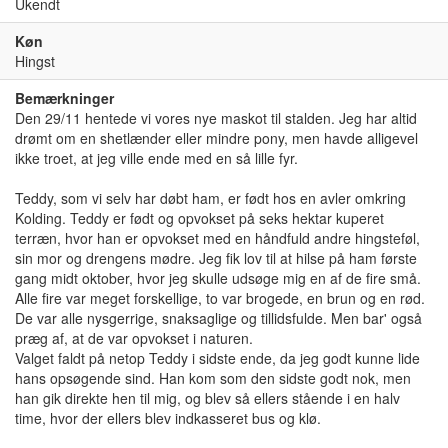
Ukendt
Køn
Hingst
Bemærkninger
Den 29/11 hentede vi vores nye maskot til stalden. Jeg har altid
drømt om en shetlænder eller mindre pony, men havde alligevel
ikke troet, at jeg ville ende med en så lille fyr.
Teddy, som vi selv har døbt ham, er født hos en avler omkring
Kolding. Teddy er født og opvokset på seks hektar kuperet
terræn, hvor han er opvokset med en håndfuld andre hingsteføl,
sin mor og drengens mødre. Jeg fik lov til at hilse på ham første
gang midt oktober, hvor jeg skulle udsøge mig en af de fire små.
Alle fire var meget forskellige, to var brogede, en brun og en rød.
De var alle nysgerrige, snaksaglige og tillidsfulde. Men bar' også
præg af, at de var opvokset i naturen.
Valget faldt på netop Teddy i sidste ende, da jeg godt kunne lide
hans opsøgende sind. Han kom som den sidste godt nok, men
han gik direkte hen til mig, og blev så ellers stående i en halv
time, hvor der ellers blev indkasseret bus og klø.