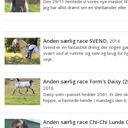
Den 29/11 hentede vi vores nye maskot til 
Jeg har altid drømt om en shetlænder eller m
Anden særlig race SVEND,
2014
Svend er en fantastisk dreng der nogen g
svært ved at rumme sig selv og brug for hjæ
veje...
Anden særlig race Form's Daisy (2
2016
Daisy som i passet hedder 2561. Er den s
hoppe, vi hentede hende I mandags den 6.
...
Anden særlig race Chi-Chi Lunde O