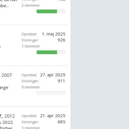
be...
2 stemmer
71.42857142857143%
1. maj 2025
Oprettet:
926
Visninger:
å
1 stemmer
71.42857142857143%
,
27. apr 2025
2007
Oprettet:
911
Visninger:
mange
0 stemmer
0%
Y,
21. apr 2025
2012
Oprettet:
685
 2022.
Visninger:
orber...
3 stemmer