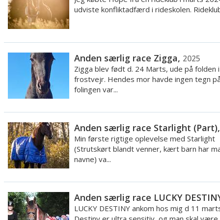
udviste konfliktadfærd i rideskolen. Rideklub
Anden særlig race Zigga,
2025
Zigga blev født d. 24 Marts, ude på folden i
frostvejr. Hendes mor havde ingen tegn p
folingen var...
Anden særlig race Starlight (Part)
Min første rigtige oplevelse med Starlight
(Strutskørt blandt venner, kært barn har 
navne) va...
Anden særlig race LUCKY DESTIN
LUCKY DESTINY ankom hos mig d 11 marts
Destiny er ultra sensitiv, og man skal være f