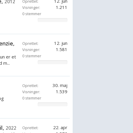
e,
12. jun
2012
Oprettet:
1.211
Visninger:
0 stemmer
0%
enzie,
12. jun
Oprettet:
1.581
Visninger:
0 stemmer
un er et
 m...
0%
30. maj
Oprettet:
1.539
.
Visninger:
og
0 stemmer
0%
il,
22. apr
2022
Oprettet: