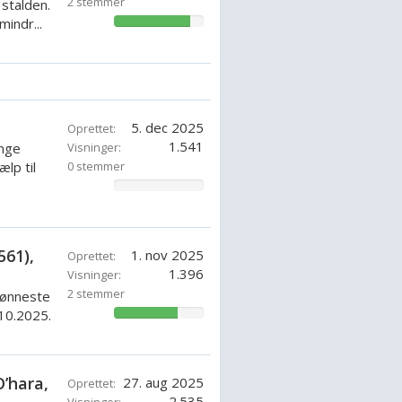
2 stemmer
stalden.
indr...
85.71428571428571%
5. dec 2025
Oprettet:
1.541
ange
Visninger:
lp til
0 stemmer
0%
561),
1. nov 2025
Oprettet:
1.396
Visninger:
2 stemmer
kønneste
10.2025.
71.42857142857143%
’hara,
27. aug 2025
Oprettet:
2.535