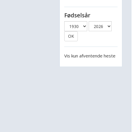
Fødselsår
OK
Vis kun afventende heste