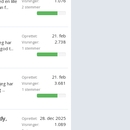
1.076
 en lille
Visninger:
 f...
2 stemmer
71.42857142857143%
21. feb
Oprettet:
2.738
eg har
Visninger:
god t...
1 stemmer
71.42857142857143%
21. feb
Oprettet:
3.681
jeg har
Visninger:
...
1 stemmer
71.42857142857143%
dy,
28. dec 2025
Oprettet:
1.089
Visninger: