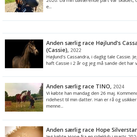
2020. Da min daværende part var skadet,
e...
Anden særlig race Højlund's Cass
(Cassie),
2022
Højlund's Cassandra, i daglig tale Cassie. Je
haft Cassie i 2 år og jeg må sande det har v
Anden særlig race TINO,
2024
Vi købte han mandag den 26 maj. Kommen
ridehest til min datter. Han er rå og usikker
menne...
Anden særlig race Hope Silversta
Jeg købte Hope fra en rideklub i marts 202