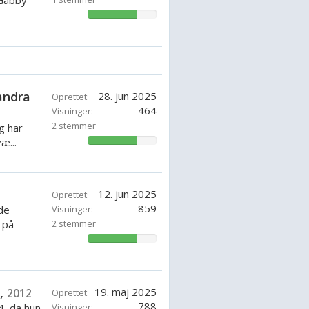
 Gabby
71.42857142857143%
andra
28. jun 2025
Oprettet:
464
Visninger:
2 stemmer
g har
æ...
71.42857142857143%
12. jun 2025
Oprettet:
859
de
Visninger:
 på
2 stemmer
71.42857142857143%
r,
19. maj 2025
2012
Oprettet:
788
4, da hun
Visninger: