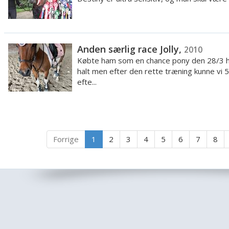
Anden særlig race Jolly,
2010
Købte ham som en chance pony den 28/3 h
halt men efter den rette træning kunne vi 
efte...
Forrige
1
2
3
4
5
6
7
8