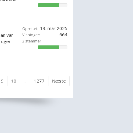
71.42857142857143%
13. mar 2025
Oprettet:
664
an var
Visninger:
5 uger
2 stemmer
71.42857142857143%
9
10
...
1277
Næste