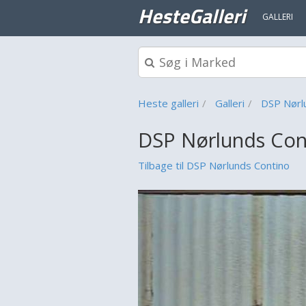
HesteGalleri
GALLERI
Heste galleri
Galleri
DSP Nørl
DSP Nørlunds Co
Tilbage til DSP Nørlunds Contino