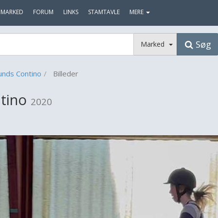
MARKED
FORUM
LINKS
STAMTAVLE
MERE
Søg
Marked
unds Contino
Billeder
ntino
2020