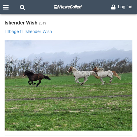
Log ind
Islænder Wish
2019
Tilbage til Islænder Wish