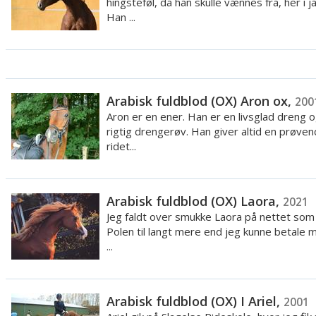
hingsteføl, da han skulle vænnes fra, her i j
Han ...
Arabisk fuldblod (OX) Aron ox,
200
Aron er en ener. Han er en livsglad dreng 
rigtig drengerøv. Han giver altid en prøve
ridet...
Arabisk fuldblod (OX) Laora,
2021
Jeg faldt over smukke Laora på nettet som 
Polen til langt mere end jeg kunne betale 
...
Arabisk fuldblod (OX) I Ariel,
2001