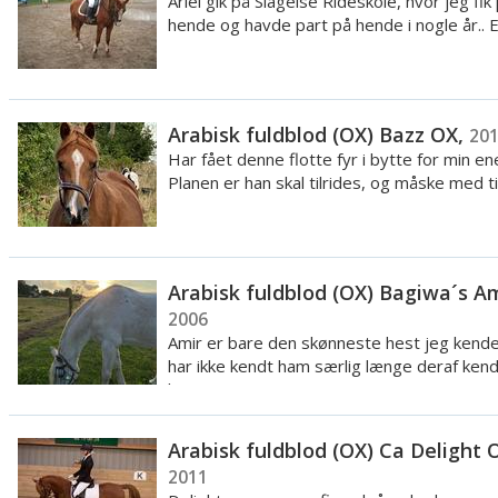
Ariel gik på Slagelse Rideskole, hvor jeg fik
hende og havde part på hende i nogle år.. Ef
Arabisk fuldblod (OX) Bazz OX,
20
Har fået denne flotte fyr i bytte for min e
Planen er han skal tilrides, og måske med tid
Arabisk fuldblod (OX) Bagiwa´s Am
2006
Amir er bare den skønneste hest jeg kende
har ikke kendt ham særlig længe deraf kend
h...
Arabisk fuldblod (OX) Ca Delight 
2011