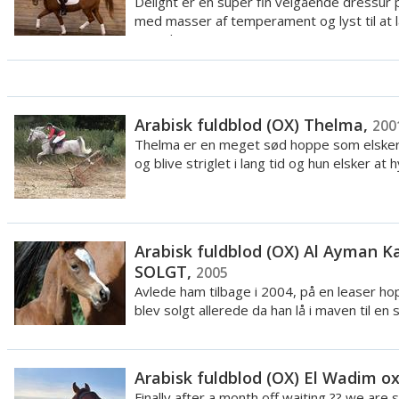
Delight er en super fin velgående dressur
med masser af temperament og lyst til at 
Derud...
Arabisk fuldblod (OX) Thelma,
200
Thelma er en meget sød hoppe som elsker
og blive striglet i lang tid og hun elsker at h
Arabisk fuldblod (OX) Al Ayman K
SOLGT,
2005
Avlede ham tilbage i 2004, på en leaser ho
blev solgt allerede da han lå i maven til en s
Arabisk fuldblod (OX) El Wadim o
Finally after a month off waiting ?? we are 