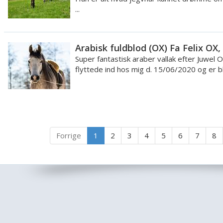
...
Arabisk fuldblod (OX) Fa Felix OX,
Super fantastisk araber vallak efter Juwel 
flyttede ind hos mig d. 15/06/2020 og er ble
Forrige
1
2
3
4
5
6
7
8