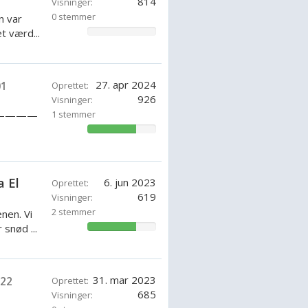
814
Visninger:
0 stemmer
n var
t værd...
0%
27. apr 2024
01
Oprettet:
926
Visninger:
————
1 stemmer
71.42857142857143%
———
——
a El
6. jun 2023
Oprettet:
———-
619
Visninger:
2 stemmer
nen. Vi
snød ...
71.42857142857143%
31. mar 2023
22
Oprettet:
685
Visninger: