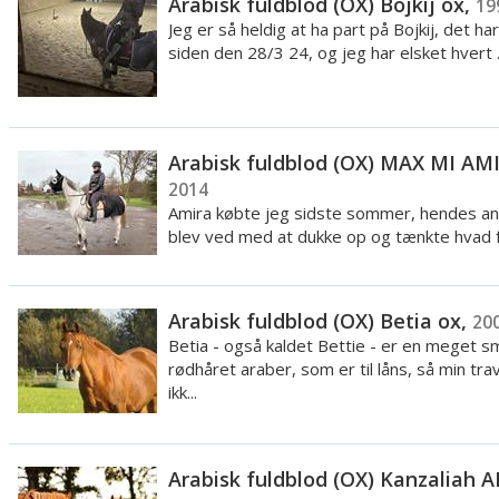
Arabisk fuldblod (OX) Bojkij ox,
19
Jeg er så heldig at ha part på Bojkij, det har
siden den 28/3 24, og jeg har elsket hvert ..
Arabisk fuldblod (OX) MAX MI AM
2014
Amira købte jeg sidste sommer, hendes a
blev ved med at dukke op og tænkte hvad 
tager ...
Arabisk fuldblod (OX) Betia ox,
20
Betia - også kaldet Bettie - er en meget s
rødhåret araber, som er til låns, så min tra
ikk...
Arabisk fuldblod (OX) Kanzaliah A