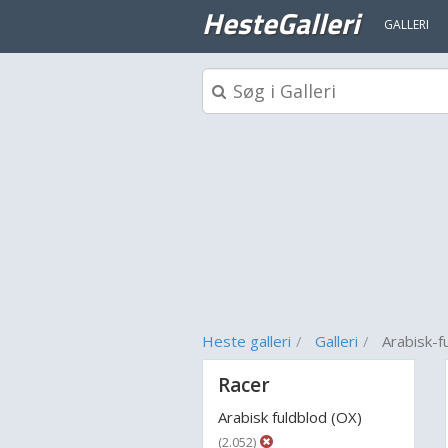
HesteGalleri
GALLERI
Heste galleri
Galleri
Arabisk-f
Racer
Arabisk fuldblod (OX)
(2.052)