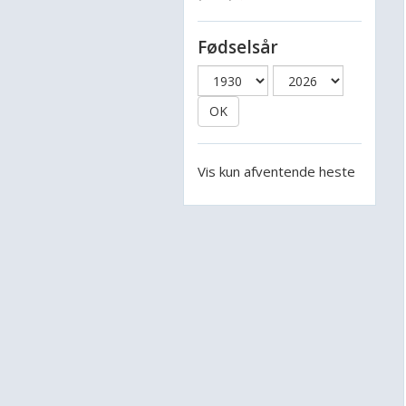
Fødselsår
OK
Vis kun afventende heste