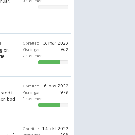
anuar.
0 stemmer
0%
3. mar 2023
1
Oprettet:
962
og en
Visninger:
nde
2 stemmer
71.42857142857143%
6. nov 2022
Oprettet:
979
stod i
Visninger:
men bød
3 stemmer
71.42857142857143%
14. okt 2022
Oprettet:
898