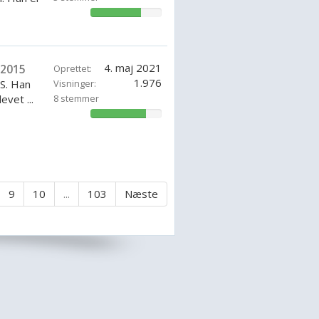
71.42857142857143%
4. maj 2021
2015
Oprettet:
1.976
OS. Han
Visninger:
vet ...
8 stemmer
78.57142857142857%
9
10
...
103
Næste