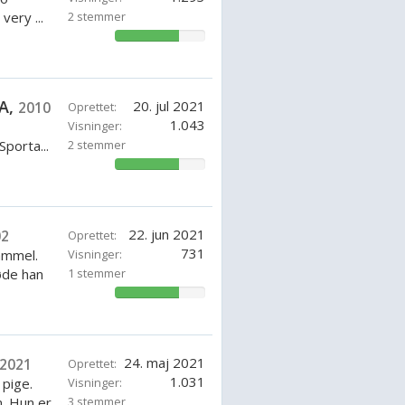
very ...
2 stemmer
71.42857142857143%
SA,
20. jul 2021
2010
Oprettet:
1.043
Visninger:
Sporta...
2 stemmer
71.42857142857143%
22. jun 2021
02
Oprettet:
731
ammel.
Visninger:
øde han
1 stemmer
71.42857142857143%
24. maj 2021
2021
Oprettet:
1.031
 pige.
Visninger:
. Hun er
3 stemmer