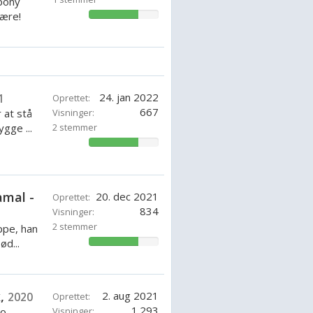
 pony
lære!
71.42857142857143%
24. jan 2022
1
Oprettet:
667
 at stå
Visninger:
ygge ...
2 stemmer
71.42857142857143%
amal -
20. dec 2021
Oprettet:
834
Visninger:
2 stemmer
ppe, han
ød...
71.42857142857143%
x,
2. aug 2021
2020
Oprettet:
1.293
so
Visninger: