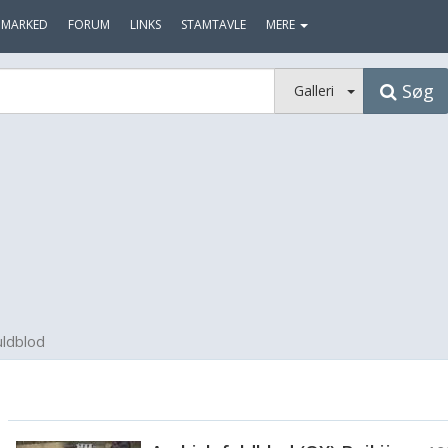
MARKED
FORUM
LINKS
STAMTAVLE
MERE
Søg
Galleri
uldblod