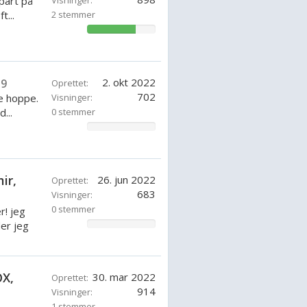
 part på
Visninger:
t...
2 stemmer
71.42857142857143%
2. okt 2022
19
Oprettet:
702
ne hoppe.
Visninger:
...
0 stemmer
0%
ir,
26. jun 2022
Oprettet:
683
Visninger:
0 stemmer
r! jeg
er jeg
0%
OX,
30. mar 2022
Oprettet:
914
Visninger:
1 stemmer