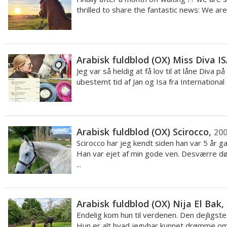
thrilled to share the fantastic news: We are 
Arabisk fuldblod (OX) Miss Diva I
Jeg var så heldig at få lov til at låne Diva på
ubestemt tid af Jan og Isa fra International 
Arabisk fuldblod (OX) Scirocco,
20
Scirocco har jeg kendt siden han var 5 år g
Han var ejet af min gode ven. Desværre d
...
Arabisk fuldblod (OX) Nija El Bak,
Endelig kom hun til verdenen. Den dejligste
Hun er alt hvad jegvhar kunnet drømme om