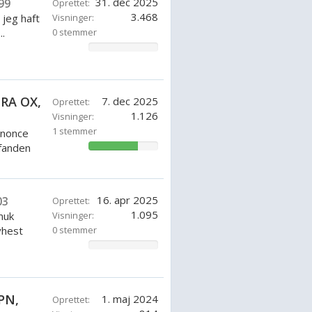
31. dec 2025
99
Oprettet:
3.468
 jeg haft
Visninger:
.
0 stemmer
0%
IRA OX,
7. dec 2025
Oprettet:
1.126
Visninger:
1 stemmer
nnonce
fanden
71.42857142857143%
16. apr 2025
03
Oprettet:
1.095
muk
Visninger:
vhest
0 stemmer
0%
PN,
1. maj 2024
Oprettet: