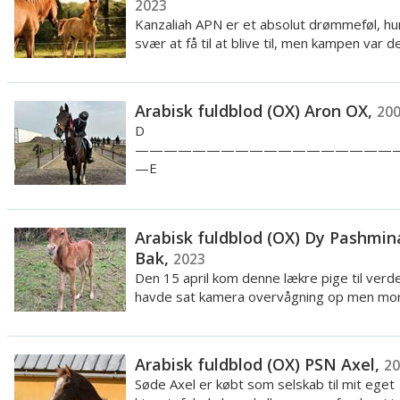
2023
Kanzaliah APN er et absolut drømmeføl, hu
svær at få til at blive til, men kampen var de
Arabisk fuldblod (OX) Aron OX,
20
D
——————————————————
—E
——————————————————
——N
——————————————————
Arabisk fuldblod (OX) Dy Pashmin
———————————————————
Bak,
2023
...
Den 15 april kom denne lækre pige til verde
havde sat kamera overvågning op men mor 
Arabisk fuldblod (OX) PSN Axel,
20
Søde Axel er købt som selskab til mit eget