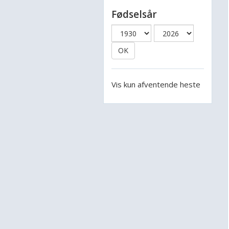
Fødselsår
OK
Vis kun afventende heste