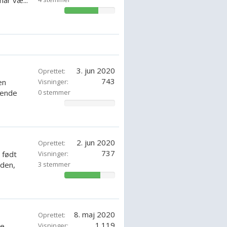
ar væ...
67.85714285714286%
3. jun 2020
Oprettet:
743
en
Visninger:
kende
0 stemmer
0%
2. jun 2020
Oprettet:
737
 født
Visninger:
rden,
3 stemmer
71.42857142857143%
8. maj 2020
Oprettet:
1.119
de
Visninger: