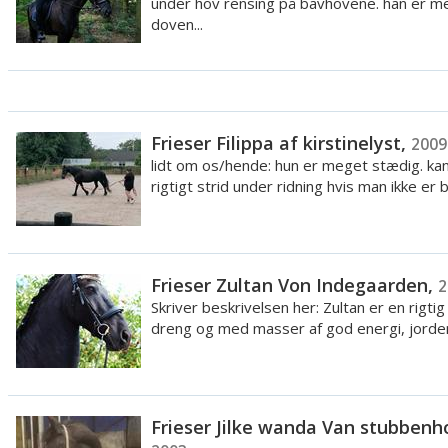
under hov rensing på bavhovene. han er m
doven...
Frieser Filippa af kirstinelyst,
2009
lidt om os/hende: hun er meget stædig. ka
rigtigt strid under ridning hvis man ikke er 
Frieser Zultan Von Indegaarden,
2
Skriver beskrivelsen her: Zultan er en rigti
dreng og med masser af god energi, jordens
Frieser Jilke wanda Van stubbenh