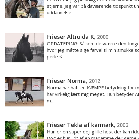
stjerne. Jeg var på daværende tidspunkt u
uddannelse...
Frieser Altruida K,
2000
OPDATERING: Så kom desværre den tunge
hvor jeg måtte sige farvel til min smukke s
perle <...
Frieser Norma,
2012
Norma har haft en KÆMPE betydning for mi
har virkelig lært mig meget. Hun betyder A
m...
Frieser Tekla af karmark,
2006
Hun er en super dejlig lille hest der kan rides
Dog er hun lidt af en madamme der gerne vi