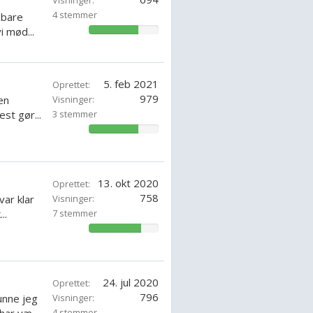
Visninger:
4 stemmer
 bare
i mød...
71.42857142857143%
5. feb 2021
Oprettet:
979
en
Visninger:
est gør...
3 stemmer
71.42857142857143%
13. okt 2020
Oprettet:
758
var klar
Visninger:
..
7 stemmer
75.5102%
24. jul 2020
Oprettet:
796
unne jeg
Visninger:
4 stemmer