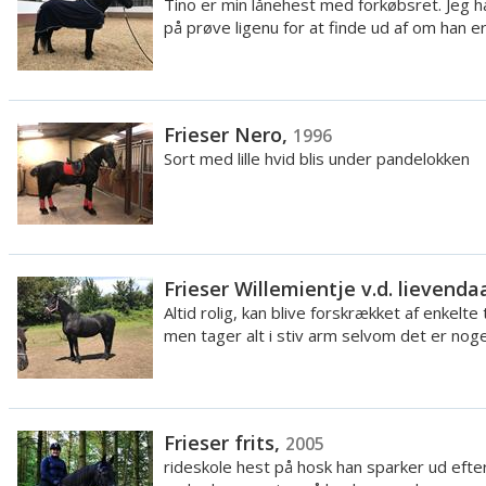
Tino er min lånehest med forkøbsret. Jeg 
på prøve ligenu for at finde ud af om han er
Frieser Nero,
1996
Sort med lille hvid blis under pandelokken
Frieser Willemientje v.d. lievenda
Altid rolig, kan blive forskrækket af enkelte 
men tager alt i stiv arm selvom det er noget
Frieser frits,
2005
rideskole hest på hosk han sparker ud efte