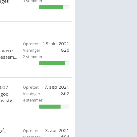
eget
3 stemmer
80.95237871428571%
18. okt 2021
Oprettet:
826
n være
Visninger:
bestem...
2 stemmer
85.71428571428571%
7. sep 2021
007
Oprettet:
862
g god
Visninger:
 stø...
4 stemmer
71.42857142857143%
of,
3. apr 2021
Oprettet:
694