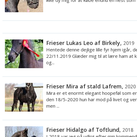
ikke dy mig for at købe endnu en hest som h
Frieser Lukas Leo af Birkely,
2019
Hentede denne dejlige lille fyr hjem igår, d
22/11.2019 Glæder mig til at lære ham at 
og...
Frieser Mira af stald Lafrem,
2020
Mira er et enormt elegant hoopeføl som er
den 18/5-2020 hun har mod på livet og ve
men ...
Frieser Hidalgo af Toftlund,
2018
I 2018 var jeg på udkig efter min kommen