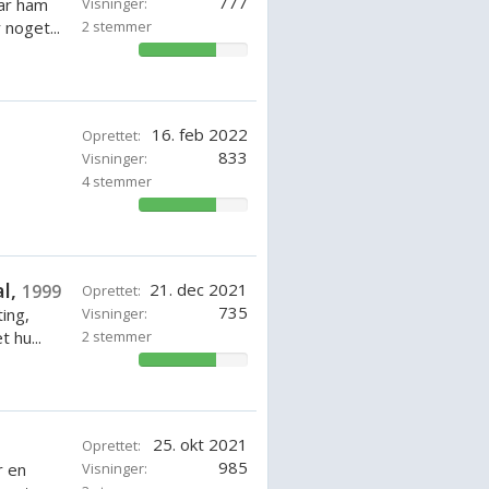
777
har ham
Visninger:
 noget...
2 stemmer
71.42857142857143%
16. feb 2022
Oprettet:
833
Visninger:
4 stemmer
71.42857142857143%
al,
21. dec 2021
1999
Oprettet:
735
ting,
Visninger:
 hu...
2 stemmer
71.42857142857143%
25. okt 2021
Oprettet:
985
r en
Visninger: