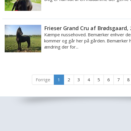
Frieser Grand Cru af Brødsgaard,
Kæmpe nussehoved. Bemærker enhver de
kommer og går her på gården. Bemærker h
ændring der for...
Forrige
1
2
3
4
5
6
7
8