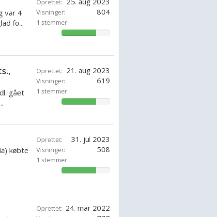
25. aug 2023
Oprettet:
804
g var 4
Visninger:
ad fo...
1 stemmer
71.42857142857143%
s.,
21. aug 2023
Oprettet:
619
Visninger:
1 stemmer
dl. gået
.
71.42857142857143%
31. jul 2023
Oprettet:
508
ia) købte
Visninger:
1 stemmer
71.42857142857143%
24. mar 2022
Oprettet: