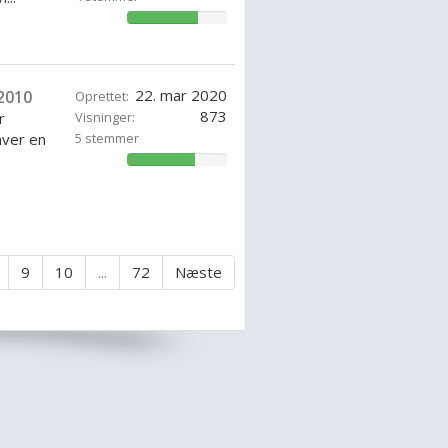
71.42857142857143%
22. mar 2020
2010
Oprettet:
873
r
Visninger:
ver en
5 stemmer
68.57142857142857%
9
10
...
72
Næste