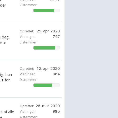
nder
7 stemmer
79.59184285714286%
29. apr 2020
Oprettet:
747
 dag,
Visninger:
orte
5 stemmer
82.85714285714285%
12. apr 2020
Oprettet:
864
g, hun
Visninger:
LT for
9 stemmer
71.42857142857143%
26. mar 2020
Oprettet:
985
 af alle.
Visninger:
...
4 stemmer