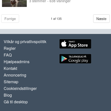
3
stemmer
- 638 visninger
Forrige
Næste
1 af 135
Vilkår og privatlivspolitik
Regler
FAQ
Hjælpeadmins
Kontakt
Annoncering
Sitemap
Cookieindstillinger
Blog
Gå til desktop