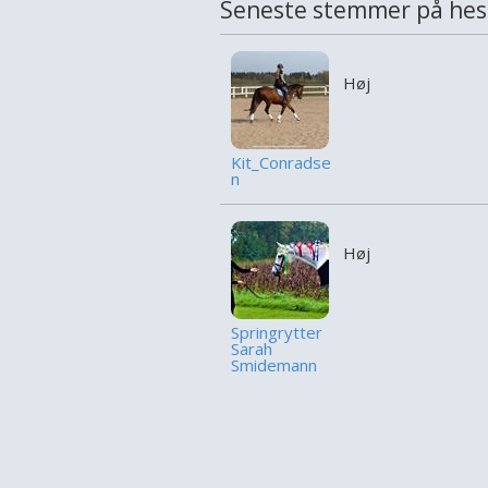
Seneste stemmer på hes
Høj
Kit_Conradse
n
Høj
Springrytter
Sarah
Smidemann