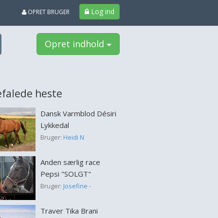
Log ind
OPRET BRUGER
Opret indhold
falede heste
Dansk Varmblod Désiri
Lykkedal
Bruger:
Heidi N
Anden særlig race
Pepsi "SOLGT"
Bruger:
Josefine -
Traver Tika Brani