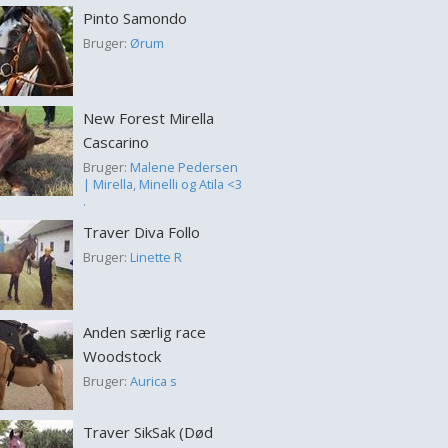
Pinto Samondo
Bruger:
Ørum
New Forest Mirella
Cascarino
Bruger:
Malene Pedersen
| Mirella, Minelli og Atila <3
.
Traver Diva Follo
Bruger:
Linette R
Anden særlig race
Woodstock
Bruger:
Aurica s
Traver SikSak (Død