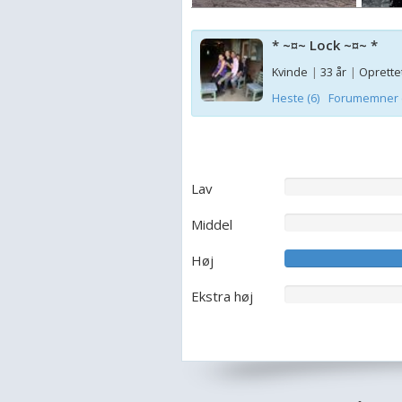
* ~¤~ Lock ~¤~ *
Kvinde
|
33 år
|
Oprettet
Heste (6)
Forumemner (
Lav
Middel
Høj
Ekstra høj