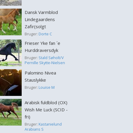
Dansk Varmblod
Lindegaardens
Zafir(solgt
Bruger:
Dorte C
Frieser Yke fan ´e
Hurddraversdyk
Bruger:
Stald Søholt/V
Pernille Skytte-Nielsen
Palomino Nivea
Stauslykke
Bruger:
Louise M
Arabisk fuldblod (OX)
Wish Me Luck (SCID -
fri)
Bruger:
Kastanielund
Arabians S