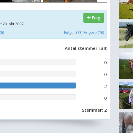
Følg
: 20. okt 2007
6)
Følger (78)
Følgere (76)
Antal stemmer i alt
0
0
2
0
Stemmer: 2