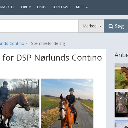
MARKED
FORUM
LINKS
STAMTAVLE
MERE
Søg
Marked
unds Contino
Stemmefordeling
Anbe
 for DSP Nørlunds Contino