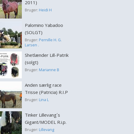
2011)
Bruger:
Heidi H
Palomino Yabadoo
(SOLGT)
Bruger:
Pernille H. G.
Larsen .
Shetlænder Lill-Patrik
(solgt)
Bruger:
Marianne B
Anden særlig race
Trisse (Patricia) R.I.P
Bruger:
Lina L
Tinker Lillevang´s
Gigant/MODEL R.i.p.
Bruger:
Lillevang