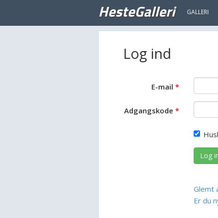
HesteGalleri
GALLERI
Log ind
E-mail
Adgangskode
Hus
Log i
Glemt 
Er du n