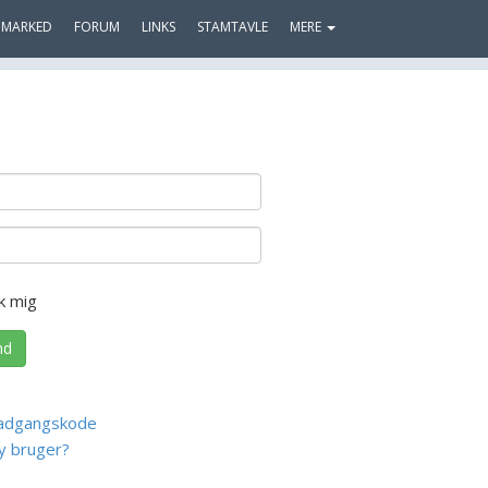
MARKED
FORUM
LINKS
STAMTAVLE
MERE
k mig
nd
adgangskode
y bruger?