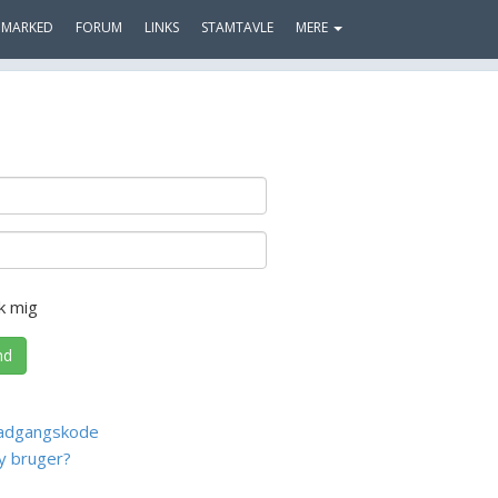
MARKED
FORUM
LINKS
STAMTAVLE
MERE
k mig
nd
adgangskode
y bruger?