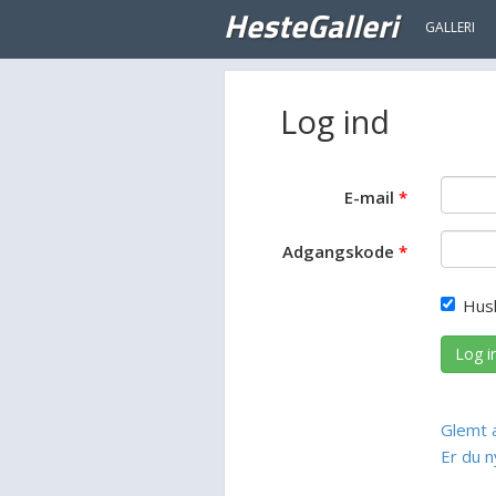
HesteGalleri
GALLERI
Log ind
E-mail
Adgangskode
Hus
Log i
Glemt 
Er du n