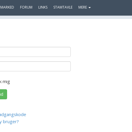
MARKED
FORUM
LINKS
STAMTAVLE
MERE
k mig
nd
adgangskode
y bruger?