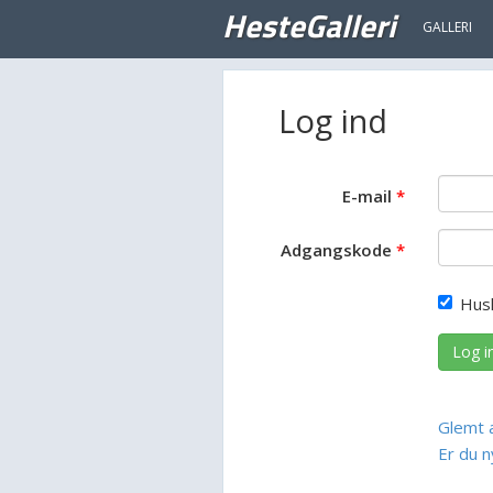
HesteGalleri
GALLERI
Log ind
E-mail
Adgangskode
Hus
Log i
Glemt 
Er du n