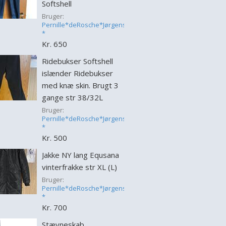
Softshell
Bruger:
Pernille*deRosche*Jørgensen
*
Kr. 650
Ridebukser Softshell
islænder Ridebukser
med knæ skin. Brugt 3
gange str 38/32L
Bruger:
Pernille*deRosche*Jørgensen
*
Kr. 500
Jakke NY lang Equsana
vinterfrakke str XL (L)
Bruger:
Pernille*deRosche*Jørgensen
*
Kr. 700
Stævneskab