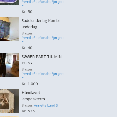
Pernille*deRosche*Jørgensen
*
Kr. 50
Sadelunderlag Kombi
underlag
Bruger:
Pernille*deRosche*Jørgensen
*
Kr. 40
SØGER PART TIL MIN
PONY
Bruger:
Pernille*deRosche*Jørgensen
*
Kr. 1.000
Håndlavet
lampeskærm
Bruger:
Annette Lund S
Kr. 575