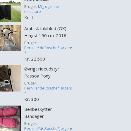
Bruger:
Mig og mine
miniature
Kr. 1
Arabisk fuldblod (OX)
Hingst 150 cm. 2016
Bruger:
Pernille*deRosche*Jørgensen
*
Kr. 22.500
Øvrigt rideudstyr
Passoa Pony
Bruger:
Pernille*deRosche*Jørgensen
*
Kr. 300
Benbeskytter
Bandager
Bruger:
Pernille*deRosche*Jørgensen