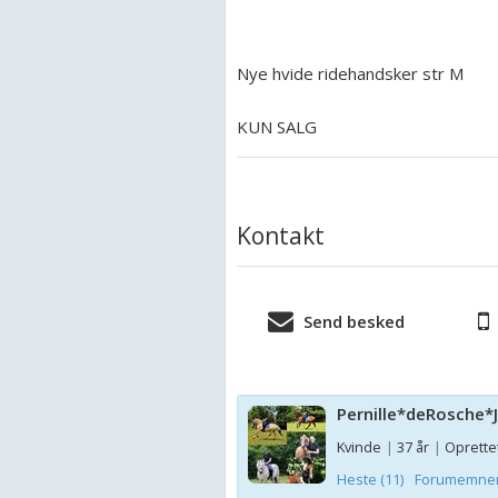
Nye hvide ridehandsker str M
KUN SALG
Kontakt
Send besked
Pernille*deRosche*
Kvinde
|
37 år
|
Oprettet
Heste (11)
Forumemner 