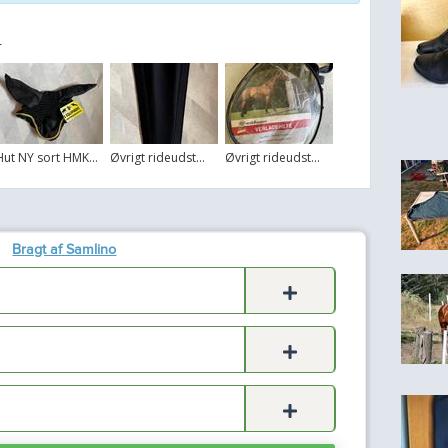
r
Hut NY sort HMK...
Øvrigt rideudst...
Øvrigt rideudst...