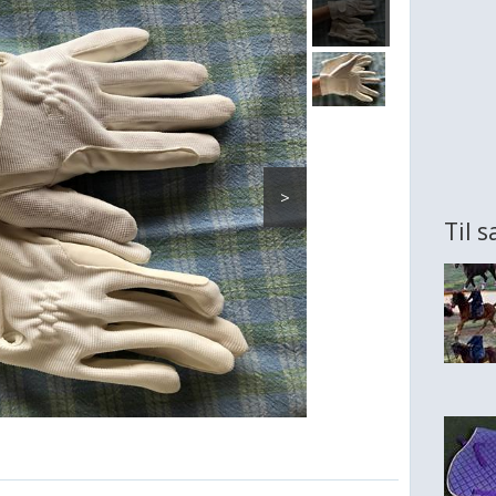
>
Til 