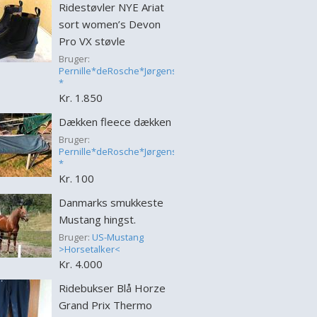
Ridestøvler NYE Ariat
sort women’s Devon
Pro VX støvle
Bruger:
Pernille*deRosche*Jørgensen
*
Kr. 1.850
Dækken fleece dækken
Bruger:
Pernille*deRosche*Jørgensen
*
Kr. 100
Danmarks smukkeste
Mustang hingst.
Bruger:
US-Mustang
>Horsetalker<
Kr. 4.000
Ridebukser Blå Horze
Grand Prix Thermo