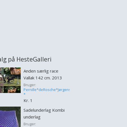
salg på HesteGalleri
Anden særlig race
Vallak 142 cm. 2013
Bruger:
Pernille*deRosche*Jørgensen
*
Kr. 1
Sadelunderlag Kombi
underlag
Bruger: