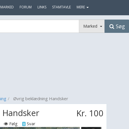
MARKED
FORUM
LINKS
STAMTAVLE
MERE
Søg
Marked
ing
Øvrig beklædning Handsker
g Handsker
Kr. 100
Følg
Svar
0