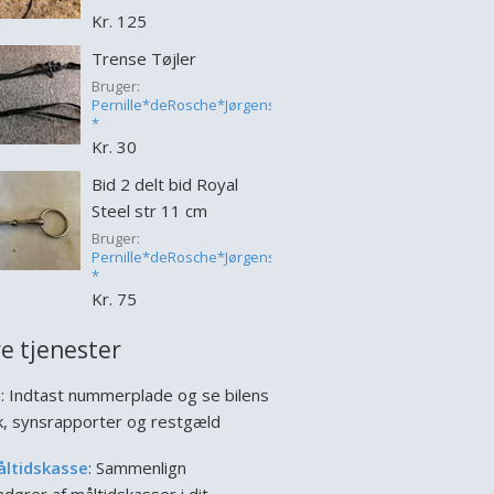
Kr. 125
Trense Tøjler
Bruger:
Pernille*deRosche*Jørgensen
*
Kr. 30
Bid 2 delt bid Royal
Steel str 11 cm
Bruger:
Pernille*deRosche*Jørgensen
*
Kr. 75
e tjenester
l
: Indtast nummerplade og se bilens
ik, synsrapporter og restgæld
åltidskasse
: Sammenlign