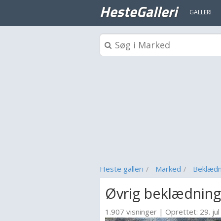
HesteGalleri
GALLERI
Heste galleri
Marked
Beklædn
Øvrig beklædnin
1.907 visninger
|
Oprettet:
29. jul