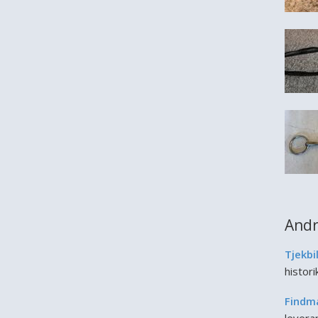
Andr
Tjekbi
histor
Findm