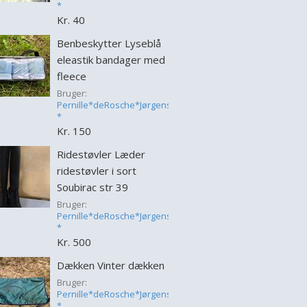
*
Kr. 40
Benbeskytter Lyseblå
eleastik bandager med
fleece
Bruger:
Pernille*deRosche*Jørgensen
*
Kr. 150
Ridestøvler Læder
ridestøvler i sort
Soubirac str 39
Bruger:
Pernille*deRosche*Jørgensen
*
Kr. 500
Dækken Vinter dækken
Bruger:
Pernille*deRosche*Jørgensen
*