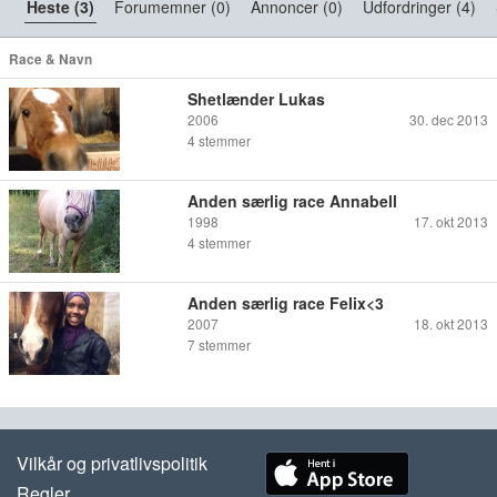
Heste (3)
Forumemner (0)
Annoncer (0)
Udfordringer (4)
Race & Navn
Shetlænder Lukas
2006
30. dec 2013
4
stemmer
Anden særlig race Annabell
1998
17. okt 2013
4
stemmer
Anden særlig race Felix<3
2007
18. okt 2013
7
stemmer
Vilkår og privatlivspolitik
Regler