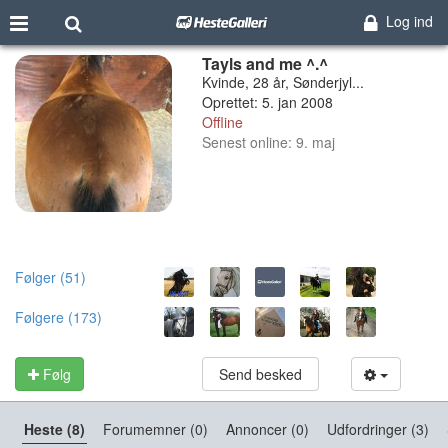
Log ind
Tayls and me ^.^
Kvinde, 28 år, Sønderjyl...
Oprettet: 5. jan 2008
Offline
Senest online: 9. maj
Følger (51)
Følgere (173)
Følg
Send besked
Heste (8)
Forumemner (0)
Annoncer (0)
Udfordringer (3)