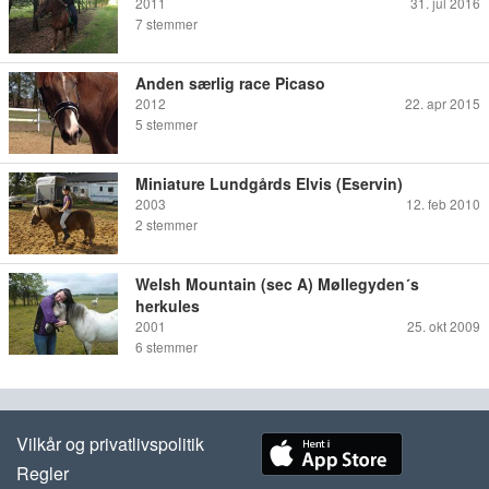
2011
31. jul 2016
7
stemmer
Anden særlig race Picaso
2012
22. apr 2015
5
stemmer
Miniature Lundgårds Elvis (Eservin)
2003
12. feb 2010
2
stemmer
Welsh Mountain (sec A) Møllegyden´s
herkules
2001
25. okt 2009
6
stemmer
Vilkår og privatlivspolitik
Regler