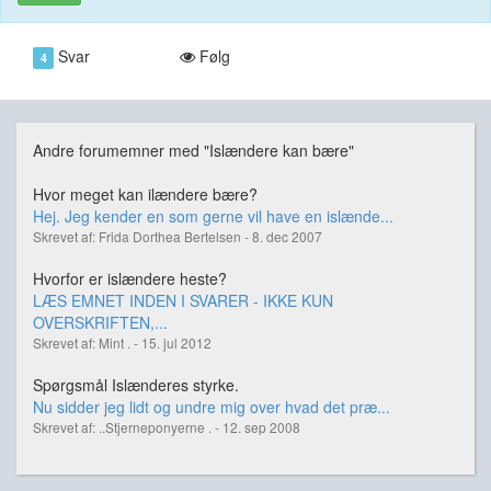
Svar
Følg
4
Andre forumemner med "Islændere kan bære"
Hvor meget kan ilændere bære?
Hej. Jeg kender en som gerne vil have en islænde...
Skrevet af: Frida Dorthea Bertelsen - 8. dec 2007
Hvorfor er islændere heste?
LÆS EMNET INDEN I SVARER - IKKE KUN
OVERSKRIFTEN,...
Skrevet af: Mint . - 15. jul 2012
Spørgsmål Islænderes styrke.
Nu sidder jeg lidt og undre mig over hvad det præ...
Skrevet af: ..Stjerneponyerne . - 12. sep 2008