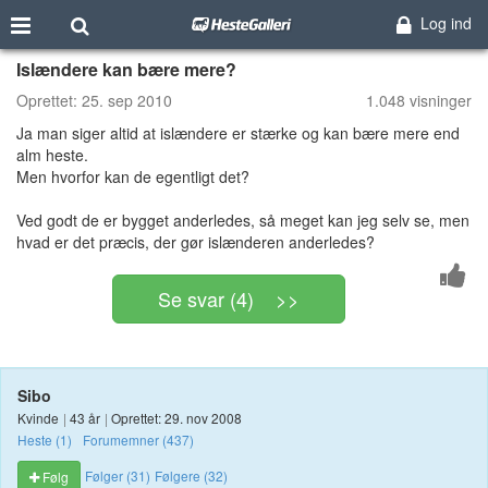
Log ind
Islændere kan bære mere?
Oprettet:
25. sep 2010
1.048 visninger
Ja man siger altid at islændere er stærke og kan bære mere end
alm heste.
Men hvorfor kan de egentligt det?
Ved godt de er bygget anderledes, så meget kan jeg selv se, men
hvad er det præcis, der gør islænderen anderledes?
Se svar (4) >>
Sibo
Kvinde
|
43 år
|
Oprettet: 29. nov 2008
Heste (1)
Forumemner (437)
Følger (31)
Følgere (32)
Følg