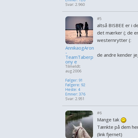
Svar: 2.960
#5
altså BISBEE er i d
det mærker (; de er
westernrytter (:
AnnikaogAron
-
de andre kender jeg
TeamTaberp
ony e
Tilmeldt:
aug 2006
Følger: 91
Følgere: 92
Heste: 4
Emner: 376
Svar: 2.951
#6
Mange tak
Tænkte på dem he
(link fjernet)