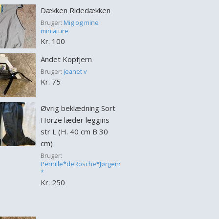
Dækken Ridedækken
Bruger:
Mig og mine
miniature
Kr. 100
Andet Kopfjern
Bruger:
jeanet v
Kr. 75
Øvrig beklædning Sort
Horze læder leggins
str L (H. 40 cm B 30
cm)
Bruger:
Pernille*deRosche*Jørgensen
*
Kr. 250