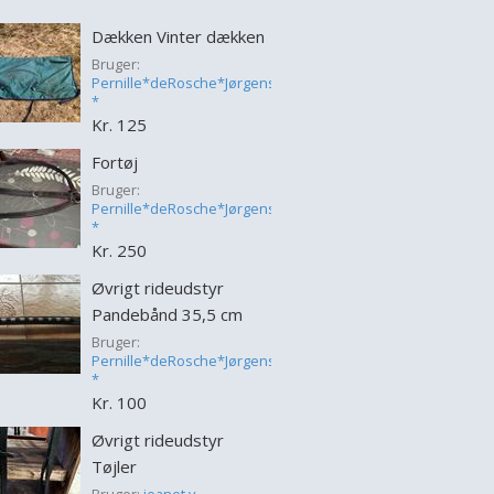
Dækken Vinter dækken
Bruger:
Pernille*deRosche*Jørgensen
*
Kr. 125
Fortøj
Bruger:
Pernille*deRosche*Jørgensen
*
Kr. 250
Øvrigt rideudstyr
Pandebånd 35,5 cm
Bruger:
Pernille*deRosche*Jørgensen
*
Kr. 100
Øvrigt rideudstyr
Tøjler