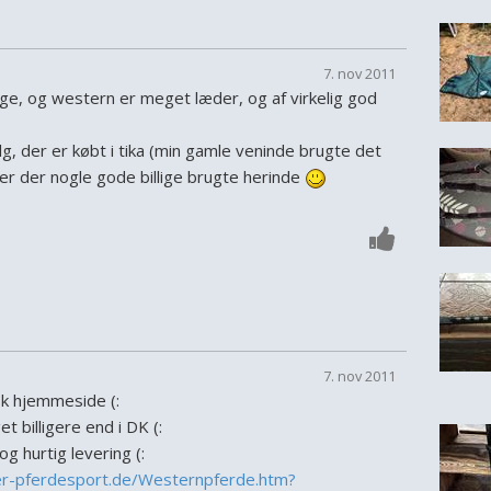
7. nov 2011
nge, og western er meget læder, og af virkelig god
alg, der er købt i tika (min gamle veninde brugte det
 er der nogle gode billige brugte herinde
7. nov 2011
sk hjemmeside (:
t billigere end i DK (:
g hurtig levering (:
r-pferdesport.de/Westernpferde.htm?