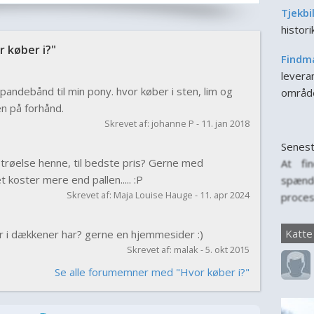
Tjekbi
histor
 køber i?"
Findm
leveran
pandebånd til min pony. hvor køber i sten, lim og
områd
n på forhånd.
Skrevet af: johanne P - 11. jan 2018
Senest
 strøelse henne, til bedste pris? Gerne med
At fi
 koster mere end pallen..... :P
spænd
Skrevet af: Maja Louise Hauge - 11. apr 2024
proces
for, n
til f
Katte
r i dækkener har? gerne en hjemmesider :)
person
Skrevet af: malak - 5. okt 2015
er vig
Se alle forumemner med "Hvor køber i?"
for katt