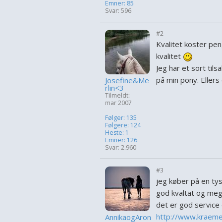
Emner: 85
Svar: 596
#2
Kvalitet koster pe
kvalitet
Jeg har et sort tils
på min pony. Ellers
Josefine&Me
rlin<3
Tilmeldt:
mar 2007
Følger: 135
Følgere: 124
Heste: 1
Emner: 126
Svar: 2.960
#3
jeg køber på en ty
god kvaltät og mege
det er god service o
http://www.kraeme
AnnikaogAron