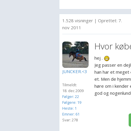
1.528 visninger
|
Oprettet:
7.
nov 2011
Hvor købe
hej .
Jeg passer en dej
JUNCKER.<3
han har et meget
et. Men de hjemmes
Tilmeldt:
høre om i kender 
18. dec 2009
god og nogenlunde
Følger: 22
Følgere: 19
Heste: 1
Emner: 61
Svar: 278