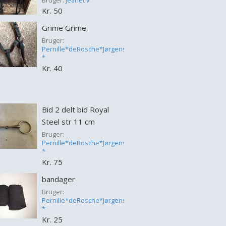
Bruger:
jeanet v
Kr. 50
Grime Grime,
Bruger:
Pernille*deRosche*Jørgensen
*
Kr. 40
Bid 2 delt bid Royal
Steel str 11 cm
Bruger:
Pernille*deRosche*Jørgensen
*
Kr. 75
bandager
Bruger:
Pernille*deRosche*Jørgensen
*
Kr. 25