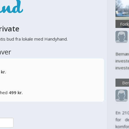
Fork
rivate
tis bud fra lokale med Handyhand.
aver
Bemær
inves
invest
 kr.
kun en
invest
Bem
levet
lighed
499 kr.
først
komfort
En 21
for d
komfo