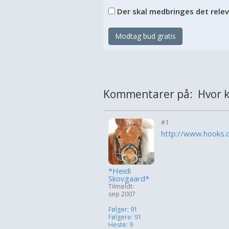
Der skal medbringes det rele
Modtag bud gratis
Kommentarer på: Hvor k
#1
http://www.hooks.
*Heidi
Skovgaard*
Tilmeldt:
sep 2007
Følger: 91
Følgere: 91
Heste: 9