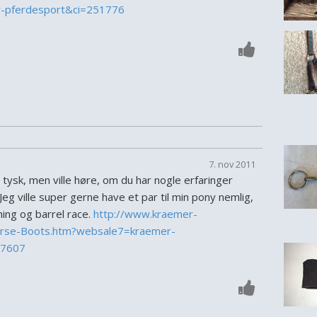
-pferdesport&ci=251776
7. nov 2011
 tysk, men ville høre, om du har nogle erfaringer
g ville super gerne have et par til min pony nemlig,
ning og barrel race.
http://www.kraemer-
orse-Boots.htm?websale7=kraemer-
47607