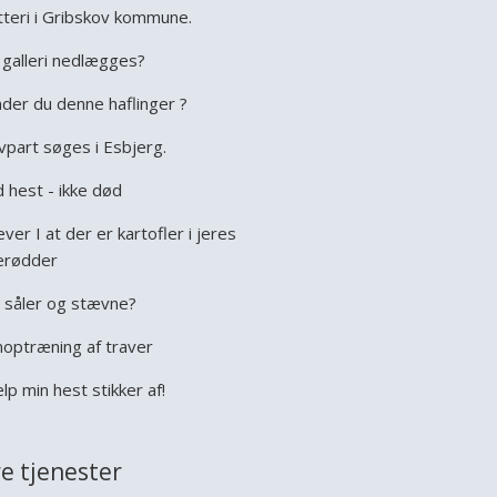
tteri i Gribskov kommune.
galleri nedlægges?
der du denne haflinger ?
vpart søges i Esbjerg.
 hest - ikke død
ever I at der er kartofler i jeres
erødder
 såler og stævne?
optræning af traver
lp min hest stikker af!
e tjenester