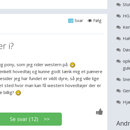
Stu
HG 
Svar
Følg
12
Ken
Hal
r i?
Død
opl
lig pony, som jeg rider western på.
gul
 enkelt hovedtøj og kunne godt tænk mig et pænere
ider jeg har fundet er vildt dyre, så jeg ville lige
Sne
et sted hvor man kan få western hovedtøjer der er
Gen
 billig?
Hjæ
Se svar (12) >>
Andr