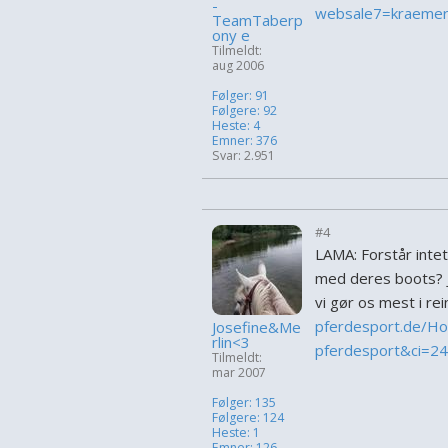
-
websale7=kraemer
TeamTaberp
ony e
Tilmeldt:
aug 2006
Følger: 91
Følgere: 92
Heste: 4
Emner: 376
Svar: 2.951
#4
LAMA: Forstår intet
med deres boots? Je
vi gør os mest i rei
pferdesport.de/H
Josefine&Me
rlin<3
pferdesport&ci=2
Tilmeldt:
mar 2007
Følger: 135
Følgere: 124
Heste: 1
Emner: 126