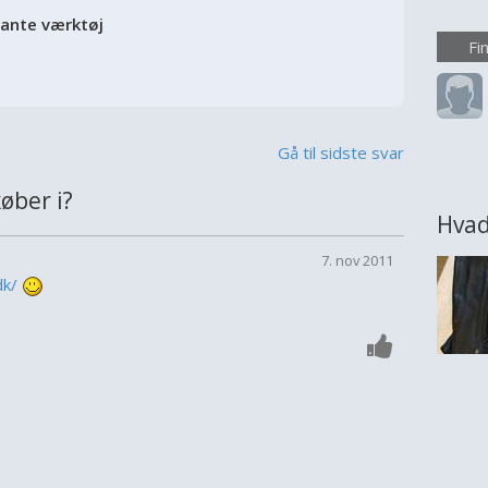
større
vante værktøj
ønsker
Fi
eller
rumme
overve
Gå til sidste svar
øber i?
Hvad
7. nov 2011
dk/