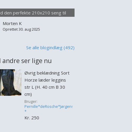
lse seng appellerer især til par, der
 at sove uden at forstyrre hinanden,
nd den perfekte 210x210 seng til
 til dem der blot værdsætter
optimal komfort
Morten K
lighed i deres soveplads. Når man
Oprettet 30. aug 2025
jer at købe en 210x210 s...
Se alle blogindlæg (492)
 andre ser lige nu
Øvrig beklædning Sort
Horze læder leggins
str L (H. 40 cm B 30
cm)
Bruger:
Pernille*deRosche*Jørgensen
*
Kr. 250