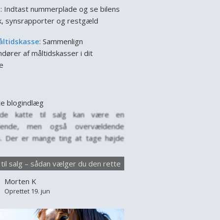
l
: Indtast nummerplade og se bilens
ik, synsrapporter og restgæld
åltidskasse
: Sammenlign
dører af måltidskasser i dit
e
e blogindlæg
nde katte til salg kan være en
ende, men også overvældende
. Der er mange ting at tage højde
år man leder efter en ny firbenet ven
amilien. Hver kat har sin egen
 til salg – sådan vælger du den rette
lighed, behov og baggrund, og det
Morten K
tigt at vælge med omtanke. Markedet
Oprettet 19. jun
e til salg er stort,...