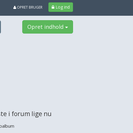
Log ind
OPRET BRUGER
Opret indhold
te i forum lige nu
oalbum