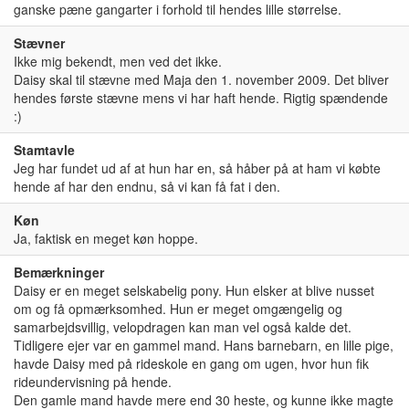
ganske pæne gangarter i forhold til hendes lille størrelse.
Stævner
Ikke mig bekendt, men ved det ikke.
Daisy skal til stævne med Maja den 1. november 2009. Det bliver
hendes første stævne mens vi har haft hende. Rigtig spændende
:)
Stamtavle
Jeg har fundet ud af at hun har en, så håber på at ham vi købte
hende af har den endnu, så vi kan få fat i den.
Køn
Ja, faktisk en meget køn hoppe.
Bemærkninger
Daisy er en meget selskabelig pony. Hun elsker at blive nusset
om og få opmærksomhed. Hun er meget omgængelig og
samarbejdsvillig, velopdragen kan man vel også kalde det.
Tidligere ejer var en gammel mand. Hans barnebarn, en lille pige,
havde Daisy med på rideskole en gang om ugen, hvor hun fik
rideundervisning på hende.
Den gamle mand havde mere end 30 heste, og kunne ikke magte