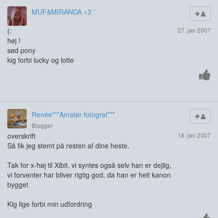
MUF&MIRANDA <3 '
(:
27. jan 2007
høj !
sød pony
kig forbi lucky og lotte
Renée***Amatør fotograf***
Blogger
overskrift
18. jan 2007
Så fik jeg stemt på resten af dine heste.
Tak for x-høj til Xibit, vi syntes også selv han er dejlig,
vi forventer har bliver rigtig god, da han er helt kanon
bygget
Kig lige forbi min udfordring