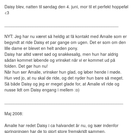
Daisy blev, natten til søndag den 4. juni, mor til et perfekt hoppeføl
<3
________________________________________________
NYT: Jeg har nu været så heldig at få kontakt med Amalie som er
begyndt at ride Daisy et par gange om ugen. Det er som om den
lille dame er blevet en helt anden pony.
Daisy har altid været sød og snakkesalig, men hun har aldrig
sådan kommet løbende og vrinsket når vi er kommet ud på
folden. Det gør hun nu!
Når hun ser Amalie, vrinsker hun glad, og løber hende i møde.
Hun ved jo, at nu skal de ride, og det nyder hun bare så meget.
Så både Daisy og jeg er meget glade for, at Amalie vil ride og
nusse lidt om Daisy engang i mellem :o)
__________________________________________________
Maj 2008:
Amalie har redet Daisy i ca halvandet år nu, og især indenfor
springningen har de to gjort store fremskridt sammen.