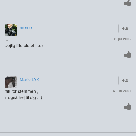
meme
...
2. jul 2007
Dejlig lille uldtot.. :o)
Marie LYK
tak for stemmen ,-
6. jun 2007
+ også høj til dig ..:)