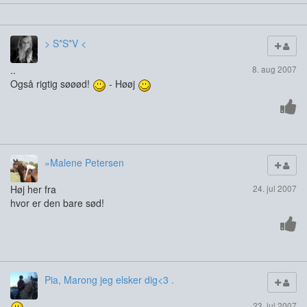
> S*S*V <
..
8. aug 2007
Også rigtig søøød!
- Høøj
»Malene Petersen
Høj her fra
24. jul 2007
hvor er den bare sød!
Pia, Marong jeg elsker dig<3 .
23. jul 2007