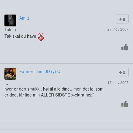
Amilz
Tak :')
27. nov 2007
Tak skal du have
Farmer Line! JD (y) C
...
17. nov 2007
hvor er den smukk.. høj til alle dine.. men det føl som
er død, får lige min ALLER SIDSTE x-ektra høj:')