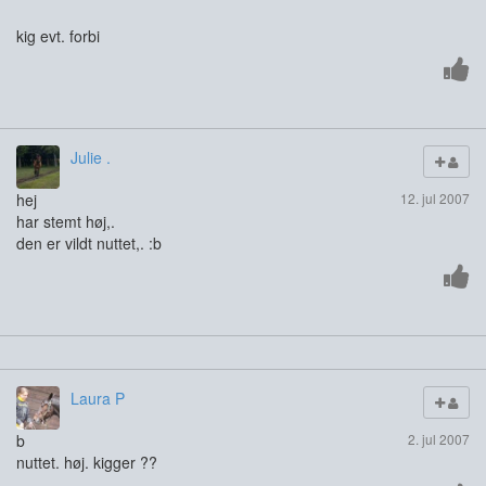
kig evt. forbi
Julie .
hej
12. jul 2007
har stemt høj,.
den er vildt nuttet,. :b
Laura P
b
2. jul 2007
nuttet. høj. kigger ??