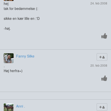
hej
24. feb 2008
tak for bedømmelse (:
sikke en kær lille en :'D
-høj.
Fanny Silke
.
20. feb 2008
Høj herfra=)
Anni .