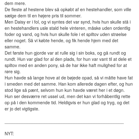
dem mere.
De fleste af hestene blev så opkøbt af en hestehandler, som ville
sælge dem til en højere pris til sommer.
Men Daisy er i fol, og vi syntes det var synd, hvis hun skulle stå i
en hestehandlers usle stald hele vinteren, måske uden ordentlig
foder og vand, og hvis hun skulle fole i et spiltov uden strøelse
eller noget. Så vi købte hende, og fik hende hjem med det
samme.
Det første hun gjorde var at rulle sig i sin boks, og gå rundt og
rundt. Hun var glad for al den plads, for hun var vant til at dele et
spiltov med en anden pony, så de har ikke haft mulighed for at
røre sig.
Hun havde så lange hove at de bøjede opad, så vi måtte have fat
i smeden med det samme. Han kom allerede dagen efter, og hun
stod lige så pænt, selvom hun kun havde været her i et døgn.
Hun ser desværre ret ussel ud, men det kan vi forhåbentlig rette
op på i den kommende tid. Heldigvis er hun glad og tryg, og det
er jo det vigtigste.
________________________________________________
NYT: