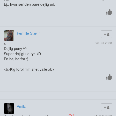
Ej.. hvor ser den bare dejlig ud.
Pernille Stæhr
x
26. jul 2008
Dejlig pony ^^
Super dejligt udtryk xD
En høj herfra :}
<b>Kig forbi min shet valle</b>
Amilz
31. maj 2008