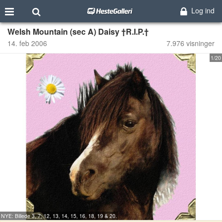
Log ind
Welsh Mountain (sec A) Daisy †R.I.P.†
14. feb 2006
7.976 visninger
1/20
NYE: Billede 3, 7, 12, 13, 14, 15, 16, 18, 19 & 20.