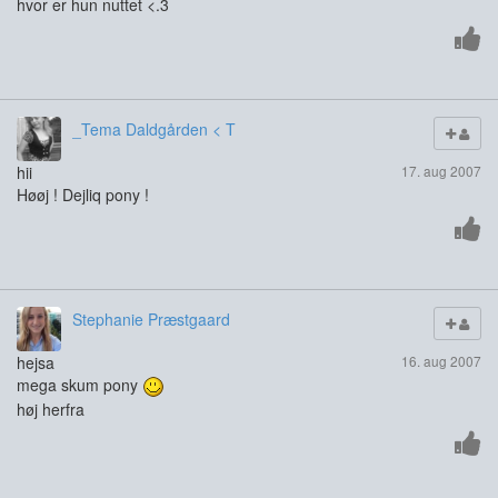
hvor er hun nuttet <.3
_Tema Daldgården < T
hii
17. aug 2007
Høøj ! Dejliq pony !
Stephanie Præstgaard
hejsa
16. aug 2007
mega skum pony
høj herfra