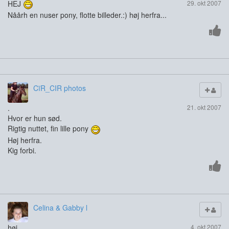
HEJ
29. okt 2007
Nåårh en nuser pony, flotte billeder.:) høj herfra...
CïR_CIR photos
.
21. okt 2007
Hvor er hun sød.
Rigtig nuttet, fin lille pony
Høj herfra.
Kig forbi.
Celina & Gabby l
høj
4. okt 2007