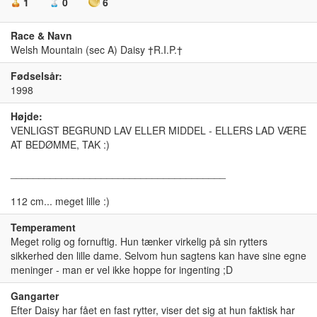
1
0
6
Race & Navn
Welsh Mountain (sec A) Daisy †R.I.P.†
Fødselsår:
1998
Højde:
VENLIGST BEGRUND LAV ELLER MIDDEL - ELLERS LAD VÆRE
AT BEDØMME, TAK :)
______________________________________
112 cm... meget lille :)
Temperament
Meget rolig og fornuftig. Hun tænker virkelig på sin rytters
sikkerhed den lille dame. Selvom hun sagtens kan have sine egne
meninger - man er vel ikke hoppe for ingenting ;D
Gangarter
Efter Daisy har fået en fast rytter, viser det sig at hun faktisk har