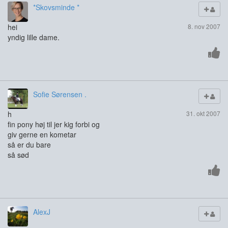
*Skovsminde *
hei
8. nov 2007
yndig lille dame.
Sofie Sørensen .
h
31. okt 2007
fin pony høj til jer kig forbi og
giv gerne en kometar
så er du bare
så sød
AlexJ