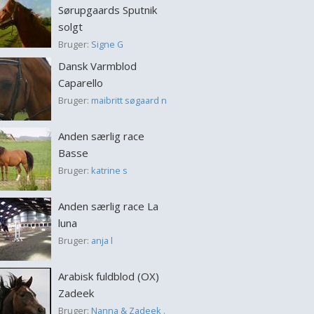
Sørupgaards Sputnik
solgt
Bruger:
Signe G
Dansk Varmblod
Caparello
Bruger:
maibritt søgaard n
Anden særlig race
Basse
Bruger:
katrine s
Anden særlig race La
luna
Bruger:
anja l
Arabisk fuldblod (OX)
Zadeek
Bruger:
Nanna & Zadeek .