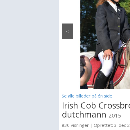
<
Se alle billeder på én side
Irish Cob Crossbr
dutchmann
2015
830 visninger
|
Oprettet:
3. dec 