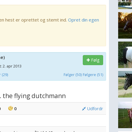
en hest er oprettet og stemt ind.
Opret din egen
me)
Følg
: 2. apr 2013
(29)
Følger (50)
Følgere (51)
. the flying dutchmann
0
0
Udfordr