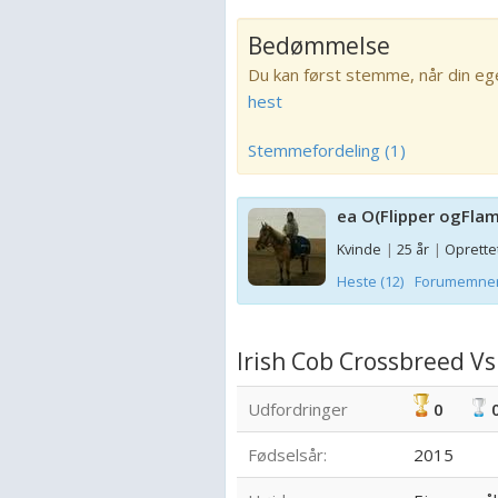
Bedømmelse
Du kan først stemme, når din eg
hest
Stemmefordeling (1)
ea O(Flipper ogFla
Kvinde
|
25 år
|
Oprettet
Heste (12)
Forumemner 
Irish Cob Crossbreed Vs
Udfordringer
0
Fødselsår:
2015