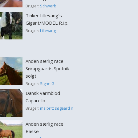
Bruger:
Schwerb
Tinker Lillevang´s
Gigant/MODEL R.i.p.
Bruger:
Lillevang
Anden særlig race
Sørupgaards Sputnik
solgt
Bruger:
Signe G
Dansk Varmblod
Caparello
Bruger:
maibritt søgaard n
Anden særlig race
Basse