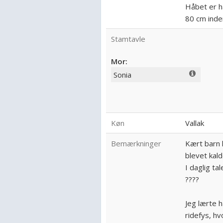
Håbet er h
80 cm inde
Stamtavle
Mor:
Sonia
Køn
Vallak
Bemærkninger
Kært barn 
blevet kal
I daglig ta
????
Jeg lærte 
ridefys, h