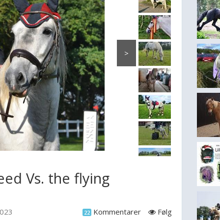
>
eed Vs. the flying
2023
Kommentarer
Følg
22