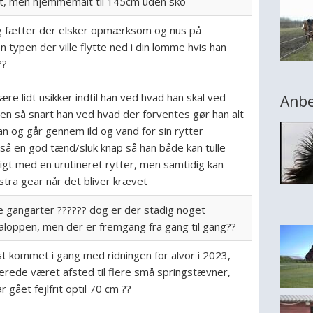
t, men hjemmemålt til 145cm uden sko
g fætter der elsker opmærksom og nus på
 typen der ville flytte ned i din lomme hvis han
??
re lidt usikker indtil han ved hvad han skal ved
Anbe
men så snart han ved hvad der forventes gør han alt
n og går gennem ild og vand for sin rytter
så en god tænd/sluk knap så han både kan tulle
oligt med en urutineret rytter, men samtidig kan
stra gear når det bliver krævet
ge gangarter ?????? dog er der stadig noget
galoppen, men der er fremgang fra gang til gang??
st kommet i gang med ridningen for alvor i 2023,
lerede været afsted til flere små springstævner,
r gået fejlfrit optil 70 cm ??