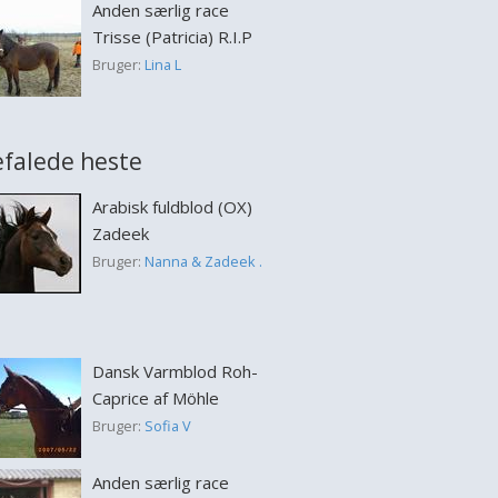
Anden særlig race
Trisse (Patricia) R.I.P
Bruger:
Lina L
falede heste
Arabisk fuldblod (OX)
Zadeek
Bruger:
Nanna & Zadeek .
Dansk Varmblod Roh-
Caprice af Möhle
Bruger:
Sofia V
Anden særlig race