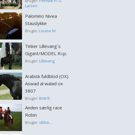
Bruger:
Pernille H. G.
Larsen .
Palomino Nivea
Stauslykke
Bruger:
Louise M
Tinker Lillevang´s
Gigant/MODEL R.i.p.
Bruger:
Lillevang
Arabisk fuldblod (OX)
Aswad al walad ox
3807
Bruger:
Britt R
Anden særlig race
Robin
Bruger:
vibbe... .