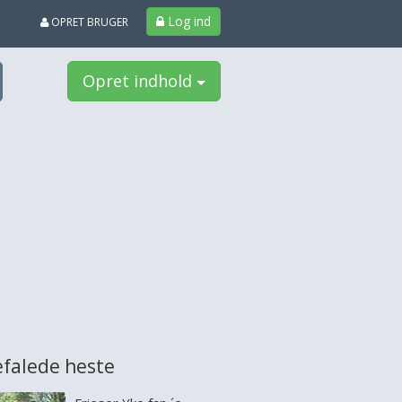
Log ind
OPRET BRUGER
Opret indhold
falede heste