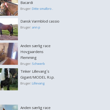
Bacardi
Bruger:
Ditte smalbro .
Dansk Varmblod cassio
Bruger:
ann p
Anden særlig race
Hovgaardens
Flemming
Bruger:
Schwerb
Tinker Lillevang´s
Gigant/MODEL R.i.p.
Bruger:
Lillevang
Anden særlig race