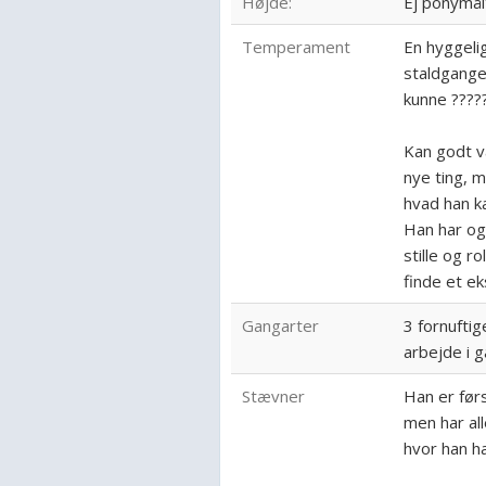
Højde:
Ej ponymål
Temperament
En hyggeli
staldgangen
kunne ????
Kan godt væ
nye ting, 
hvad han ka
Han har og
stille og r
finde et ek
Gangarter
3 fornufti
arbejde i 
Stævner
Han er før
men har al
hvor han ha