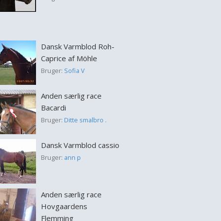
Dansk Varmblod Roh-
Caprice af Möhle
Bruger:
Sofia V
Anden særlig race
Bacardi
Bruger:
Ditte smalbro .
Dansk Varmblod cassio
Bruger:
ann p
Anden særlig race
Hovgaardens
Flemming