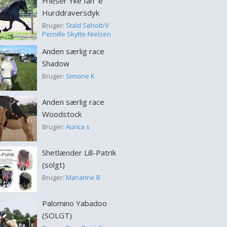
Frieser Yke fan ´e
Hurddraversdyk
Bruger:
Stald Søholt/V
Pernille Skytte-Nielsen
Anden særlig race
Shadow
Bruger:
Simone K
Anden særlig race
Woodstock
Bruger:
Aurica s
Shetlænder Lill-Patrik
(solgt)
Bruger:
Marianne B
Palomino Yabadoo
(SOLGT)