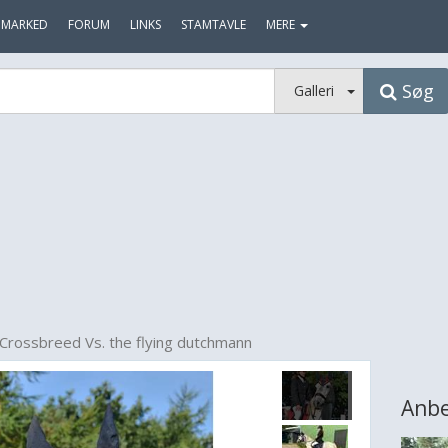
MARKED
FORUM
LINKS
STAMTAVLE
MERE
Søg
Galleri
 Crossbreed Vs. the flying dutchmann
Anbe