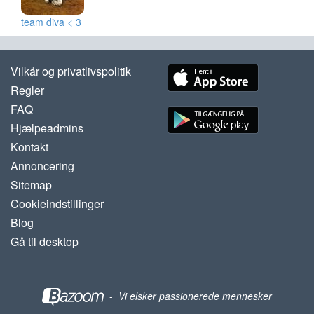
team diva < 3
Vilkår og privatlivspolitik
Regler
FAQ
Hjælpeadmins
Kontakt
Annoncering
Sitemap
Cookieindstillinger
Blog
Gå til desktop
-
Vi elsker passionerede mennesker