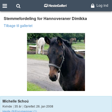
Log ind
Stemmefordeling for Hannoveraner Dimikka
Tilbage til galleriet
Michelle Schoú
Kvinde
|
35 år
|
Oprettet: 26. jan 2008
Heste (9)
Forumemner (1)