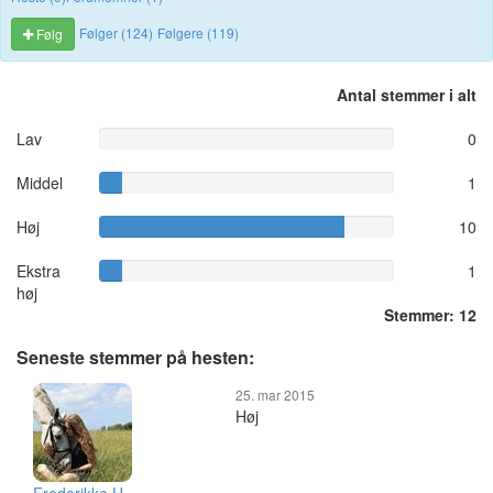
Følger (124)
Følgere (119)
Følg
Antal stemmer i alt
Lav
0
Middel
1
Høj
10
Ekstra
1
høj
Stemmer: 12
Seneste stemmer på hesten:
25. mar 2015
Høj