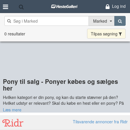
Log ind
Marked
0 resultater
Tilpas søgning
Pony til salg - Ponyer købes og sælges
her
Hvilken kategori er din pony, og kan du starte stævner på den?
Hvilket udstyr er relevant? Skal du købe en hest eller en pony? På
HesteGalleri kan du få gode råd fra andre brugere, se ponyer til
Læs mere
salg, købe udstyr som sadler, trenser og trailere, finde tilridning,
bedækning eller
part
og meget andet.
Tilsvarende annoncer fra Ridr