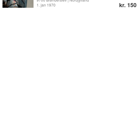
kr. 150
1. jan 1970
Sadler og underlag
Sadler til ponyer findes i mange afskygninger både som
”almindelige” sadler til spring og dressur eller
bomløse sadler
, men
der findes også nogle særligt fremstillede sadler til især de mindste
ponyer:
Ponypuden
er bomløs, ligger helt fladt på ryggen og fordeler
derved ikke trykket godt. Puden er som regel beregnet til helt små
ponyer (fx shetlændere) og giver så godt som ingen støtte til
rytteren. Ponypuder bruges mest til skovtur og lettere ridning –
oftest med børn i sadlen.
Islændersadlen
har den vigtige funktion at fremhæve hestens
gangarter i særligt høj grad.
”Almindelige”
ponysadler med bom bruges normalt til større
ponyer, men er også en mulighed til kategori 3-ponyer. De er dog
som regel svære at tilpasse det lille dyrs bygning. Desuden må
sadlens sæde være tilpasset hestens ryg, hvilket betyder, at kun de
helt små ryttere vil kunne være i sadlen.
Til en sadel findes selvfølgelig også et underlag til ponyer. Et