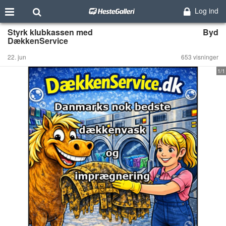
Log ind
Styrk klubkassen med
Byd
DækkenService
22. jun
653 visninger
1/1