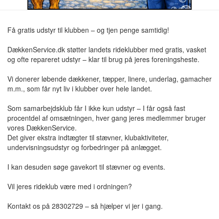
Få gratis udstyr til klubben – og tjen penge samtidig!
DækkenService.dk støtter landets rideklubber med gratis, vasket
og ofte repareret udstyr – klar til brug på jeres foreningsheste.
Vi donerer løbende dækkener, tæpper, linere, underlag, gamacher
m.m., som får nyt liv i klubber over hele landet.
Som samarbejdsklub får I ikke kun udstyr – I får også fast
procentdel af omsætningen, hver gang jeres medlemmer bruger
vores DækkenService.
Det giver ekstra indtægter til stævner, klubaktiviteter,
undervisningsudstyr og forbedringer på anlægget.
I kan desuden søge gavekort til stævner og events.
Vil jeres rideklub være med i ordningen?
Kontakt os på 28302729 – så hjælper vi jer i gang.