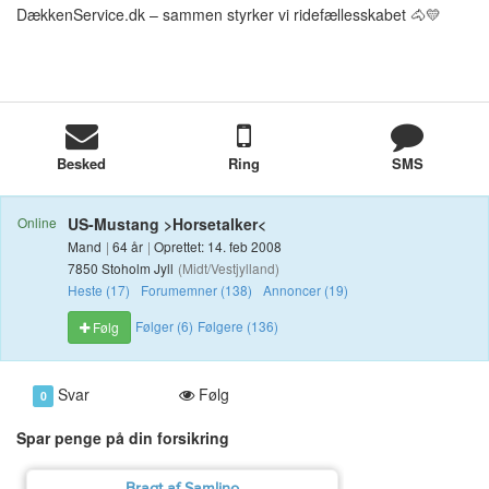
DækkenService.dk – sammen styrker vi ridefællesskabet 🐴💛
Besked
Ring
SMS
Online
US-Mustang >Horsetalker<
Mand
|
64 år
|
Oprettet: 14. feb 2008
7850 Stoholm Jyll
(Midt/Vestjylland)
Heste (17)
Forumemner (138)
Annoncer (19)
Følger (6)
Følgere (136)
Følg
Svar
Følg
0
Spar penge på din forsikring