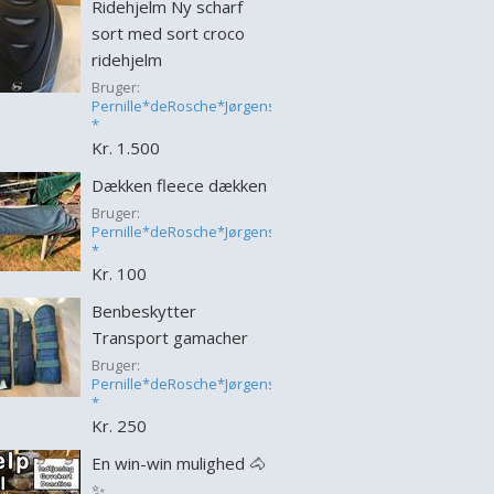
Ridehjelm Ny scharf
sort med sort croco
ridehjelm
Bruger:
Pernille*deRosche*Jørgensen
*
Kr. 1.500
Dækken fleece dækken
Bruger:
Pernille*deRosche*Jørgensen
*
Kr. 100
Benbeskytter
Transport gamacher
Bruger:
Pernille*deRosche*Jørgensen
*
Kr. 250
En win-win mulighed 🐴
✨