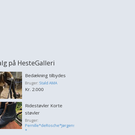
salg på HesteGalleri
Bedækning tilbydes
Bruger:
Stald AMA
Kr. 2.000
Ridestøvler Korte
støvler
Bruger:
Pernille*deRosche*Jørgensen
*