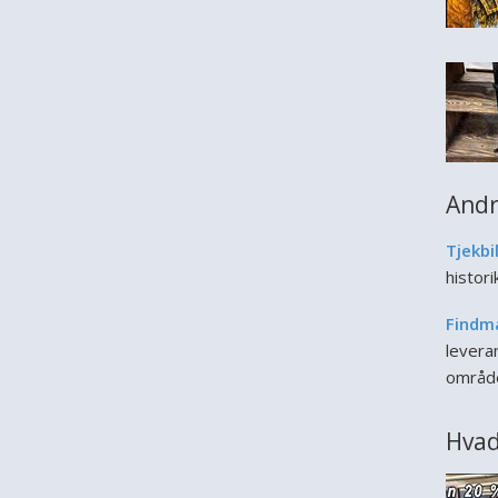
Andr
Tjekbi
histor
Findm
leveran
områd
Hvad