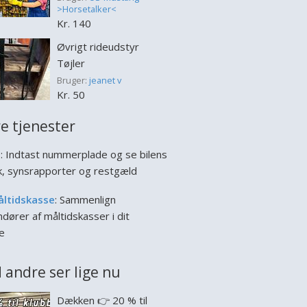
>Horsetalker<
Kr. 140
Øvrigt rideudstyr
Tøjler
Bruger:
jeanet v
Kr. 50
e tjenester
l
: Indtast nummerplade og se bilens
ik, synsrapporter og restgæld
åltidskasse
: Sammenlign
dører af måltidskasser i dit
e
 andre ser lige nu
Dækken 👉 20 % til