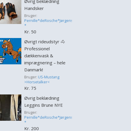
Øvrig beklædning
Handsker
Bruger:
Pernille*deRosche*Jørgensen
*
Kr. 50
Øvrigt rideudstyr 🐴
Professionel
dækkenvask &
imprægnering – hele
Danmark!
Bruger:
US-Mustang
>Horsetalker<
Kr. 75
Øvrig beklædning
Leggins Brune NYE
Bruger:
Pernille*deRosche*Jørgensen
*
Kr. 200