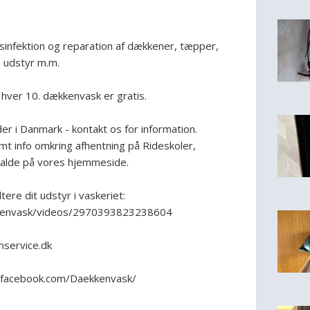
esinfektion og reparation af dækkener, tæpper,
e udstyr m.m.
hver 10. dækkenvask er gratis.
er i Danmark - kontakt os for information.
t info omkring afhentning på Rideskoler,
stalde på vores hjemmeside.
ere dit udstyr i vaskeriet:
kenvask/videos/2970393823238604
nservice.dk
ww.facebook.com/Daekkenvask/