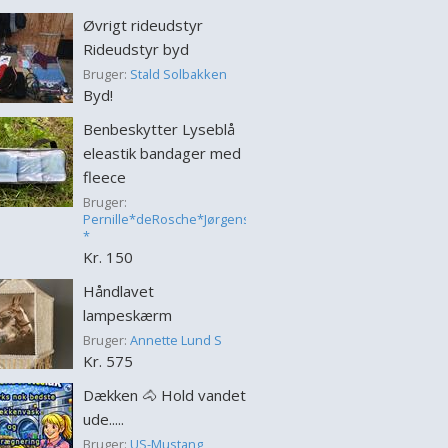
Øvrigt rideudstyr
Rideudstyr byd
Bruger:
Stald Solbakken
Byd!
Benbeskytter Lyseblå
eleastik bandager med
fleece
Bruger:
Pernille*deRosche*Jørgensen
*
Kr. 150
Håndlavet
lampeskærm
Bruger:
Annette Lund S
Kr. 575
Dækken 🐴 Hold vandet
ude.....
Bruger:
US-Mustang