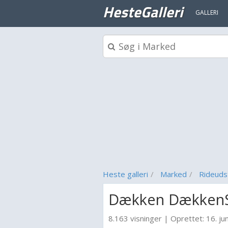
HesteGalleri
GALLERI
Heste galleri
Marked
Rideuds
Dækken DækkenS
8.163 visninger
|
Oprettet:
16. ju