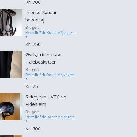
Kr. 700
Trense Kandar
hovedtøj
Bruger:
Pernille*deRosche*Jørgensen
*
Kr. 250
Øvrigt rideudstyr
Halebeskytter
Bruger:
Pernille*deRosche*Jørgensen
*
Kr. 75
Ridehjelm UVEX NY
Ridehjelm
Bruger:
Pernille*deRosche*Jørgensen
*
Kr. 500