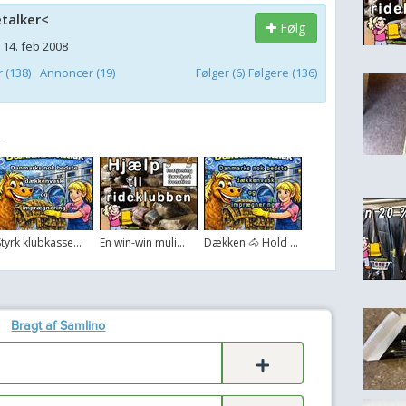
talker<
Følg
 14. feb 2008
(138)
Annoncer (19)
Følger (6)
Følgere (136)
r
Styrk klubkasse...
En win-win muli...
Dækken 🐴 Hold ...