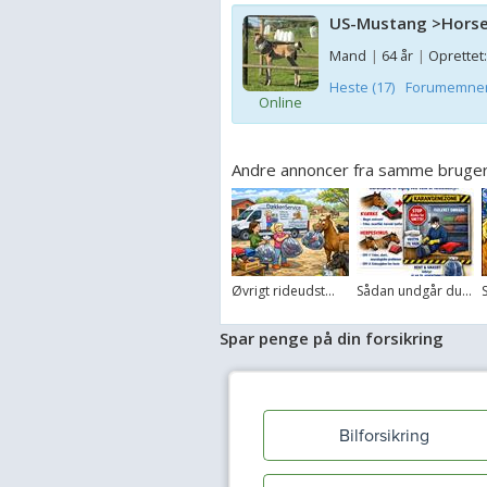
US-Mustang >Horse
Mand
|
64 år
|
Oprettet:
Heste (17)
Forumemner 
Online
Andre annoncer fra samme bruge
Øvrigt rideudst...
Sådan undgår du...
Spar penge på din forsikring