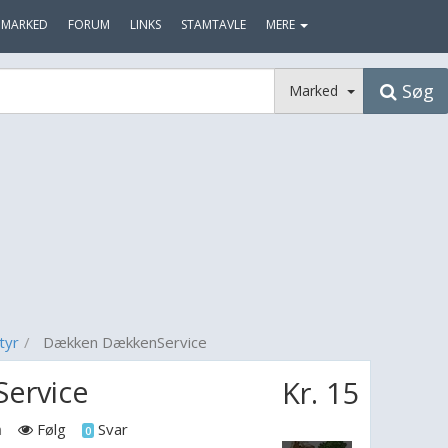
MARKED
FORUM
LINKS
STAMTAVLE
MERE
Søg
Marked
tyr
Dækken DækkenService
ervice
Kr. 15
n
Følg
Svar
0