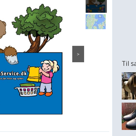
>
Til 