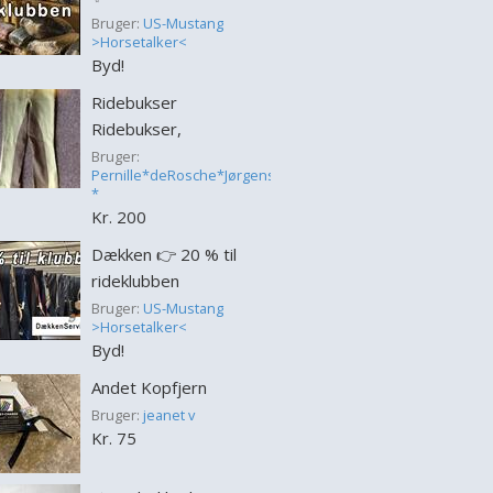
Bruger:
US-Mustang
>Horsetalker<
Byd!
Ridebukser
Ridebukser,
Bruger:
Pernille*deRosche*Jørgensen
*
Kr. 200
Dækken 👉 20 % til
rideklubben
Bruger:
US-Mustang
>Horsetalker<
Byd!
Andet Kopfjern
Bruger:
jeanet v
Kr. 75