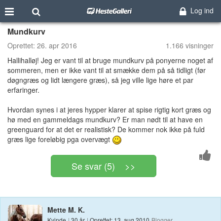
Log ind
Mundkurv
Oprettet:
26. apr 2016
1.166 visninger
Hallihalløj! Jeg er vant til at bruge mundkurv på ponyerne noget af
sommeren, men er ikke vant til at smække dem på så tidligt (før
døgngræs og lidt længere græs), så jeg ville lige høre et par
erfaringer.
Hvordan synes i at jeres hypper klarer at spise rigtig kort græs og
hø med en gammeldags mundkurv? Er man nødt til at have en
greenguard for at det er realistisk? De kommer nok ikke på fuld
græs lige foreløbig pga overvægt
Se svar (5) >>
Mette M. K.
Kvinde
|
30 år
|
Oprettet: 13. aug 2010
Blogger