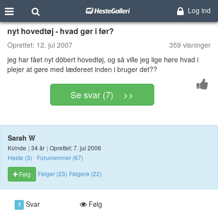
Log ind
nyt hovedtøj - hvad gør i før?
Oprettet:
12. jul 2007
359 visninger
jeg har fået nyt döbert hovedtøj, og så ville jeg lige høre hvad i
plejer at gøre med lædereet inden i bruger det??
Se svar (7) >>
Sarah W
Kvinde
|
34 år
|
Oprettet: 7. jul 2006
Heste (3)
Forumemner (67)
Følger (23)
Følgere (22)
Følg
Svar
Følg
7