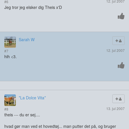
12. jul 2007
#6
Jeg tror jeg elsker dig Theis x'D
Sarah W
12. jul 2007
#7
hih <3.
*La Dolce Vita*
13. jul 2007
#8
theis --- du er sej....
hvad gør man ved et hovedtøj... man putter det på, og bruger