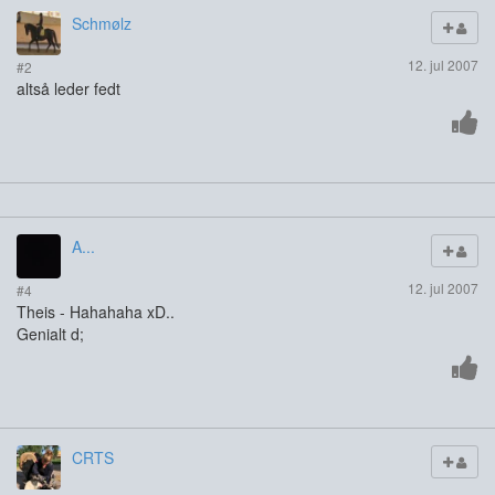
Schmølz
12. jul 2007
#2
altså leder fedt
A...
12. jul 2007
#4
Theis - Hahahaha xD..
Genialt d;
CRTS