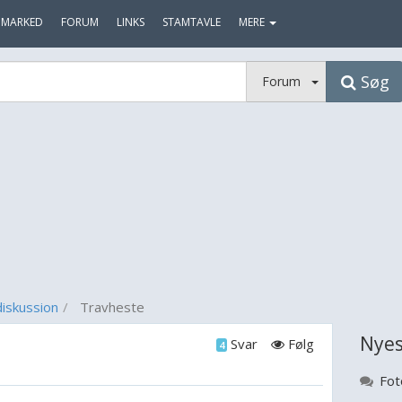
MARKED
FORUM
LINKS
STAMTAVLE
MERE
Søg
Forum
iskussion
Travheste
Nyes
Svar
Følg
4
Fot