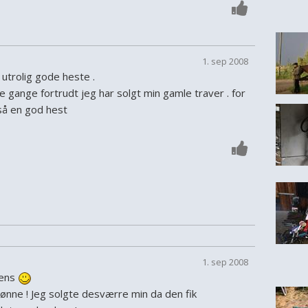
1. sep 2008
r utrolig gode heste .
 gange fortrudt jeg har solgt min gamle traver . for
så en god hest
1. sep 2008
tens
ønne ! Jeg solgte desværre min da den fik