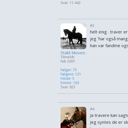
Svar: 11.442
#3
helt enig . traver e
jeg ´har også mange
han var fandme og
Stald Moveo .
Tilmeldt:
feb 2007
Følger: 75
Følgere: 121
Heste: 5
Emner: 163
Svar: 821
#4
Ja travere kan sag
Jeg syntes de er sk