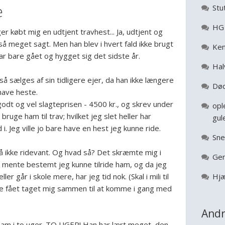
e
Stu
HG 
er købt mig en udtjent travhest... Ja, udtjent og
 så meget sagt. Men han blev i hvert fald ikke brugt
Ken
har bare gået og hygget sig det sidste år.
Hal
 så sælges af sin tidligere ejer, da han ikke længere
Død
 have heste.
godt og vel slagteprisen - 4500 kr., og skrev under
opl
e bruge ham til trav; hvilket jeg slet heller har
gul
i. Jeg ville jo bare have en hest jeg kunne ride.
Sne
å ikke ridevant. Og hvad så? Det skræmte mig i
Gen
eg mente bestemt jeg kunne tilride ham, og da jeg
er går i skole mere, har jeg tid nok. (Skal i mili til
Hjæ
lige fået taget mig sammen til at komme i gang med
Andr
ham i to uger. TO UGER! Han har lært meget, den