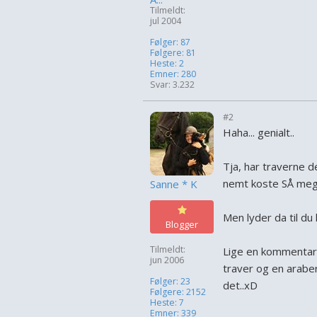
Tilmeldt:
jul 2004
Følger: 87
Følgere: 81
Heste: 2
Emner: 280
Svar: 3.232
#2
Haha... genialt..
Tja, har traverne d
nemt koste SÅ meg
Sanne * K
Men lyder da til du 
Blogger
Tilmeldt:
Lige en kommentar t
jun 2006
traver og en araber
Følger: 23
det..xD
Følgere: 2152
Heste: 7
Emner: 339