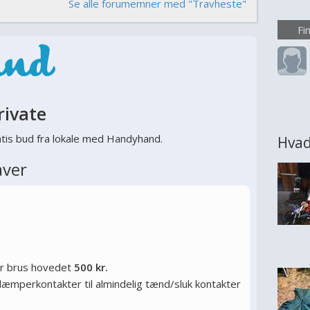
Se alle forumemner med "Travheste"
større
ønsker
Fi
eller
rumme
overve
rivate
tis bud fra lokale med Handyhand.
Hvad
aver
or brus hovedet
500 kr.
ysdæmperkontakter til almindelig tænd/sluk kontakter