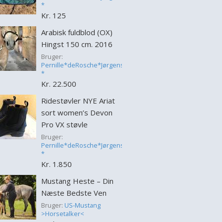
*
Kr. 125
Arabisk fuldblod (OX)
Hingst 150 cm. 2016
Bruger:
Pernille*deRosche*Jørgensen
*
Kr. 22.500
Ridestøvler NYE Ariat
sort women’s Devon
Pro VX støvle
Bruger:
Pernille*deRosche*Jørgensen
*
Kr. 1.850
Mustang Heste – Din
Næste Bedste Ven
Bruger:
US-Mustang
>Horsetalker<