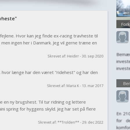
vheste"
Fork
 fejlene. Hvor kan jeg finde ex-racing travheste til
, men ingen her i Danmark. Jeg vil gerne træne en
Bemær
Skrevet af: Heidirr - 30. sep 2020
inves
invest
, hvor længe har den været "ridehest" og har den
kun en
invest
Bem
Skrevet af: Maria K - 13. mar 2017
levet
først
e en ny brugshest. Til tur ridning og lettere
komfort
ni spring for hyggens skyld. Jeg har set på flere
En 21
for d
Skrevet af: **Trolden** - 29. dec 2022
komfo