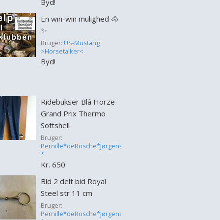
Byd!
En win-win mulighed 🐴
✨
Bruger:
US-Mustang
>Horsetalker<
Byd!
Ridebukser Blå Horze
Grand Prix Thermo
Softshell
Bruger:
Pernille*deRosche*Jørgensen
*
Kr. 650
Bid 2 delt bid Royal
Steel str 11 cm
Bruger:
Pernille*deRosche*Jørgensen