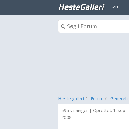
HesteGalleri
GALLERI
Heste galleri
Forum
Generel d
595 visninger
|
Oprettet:
1. sep
2008