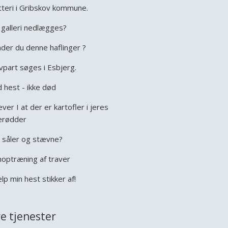
tteri i Gribskov kommune.
galleri nedlægges?
der du denne haflinger ?
vpart søges i Esbjerg.
 hest - ikke død
ever I at der er kartofler i jeres
erødder
 såler og stævne?
optræning af traver
lp min hest stikker af!
e tjenester