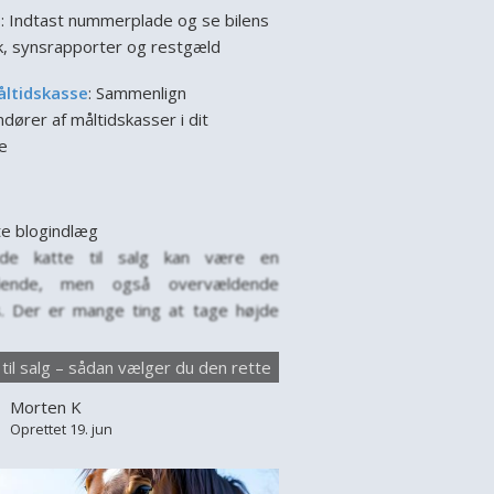
l
: Indtast nummerplade og se bilens
ik, synsrapporter og restgæld
åltidskasse
: Sammenlign
dører af måltidskasser i dit
e
e blogindlæg
nde katte til salg kan være en
ende, men også overvældende
. Der er mange ting at tage højde
år man leder efter en ny firbenet ven
amilien. Hver kat har sin egen
 til salg – sådan vælger du den rette
lighed, behov og baggrund, og det
Morten K
tigt at vælge med omtanke. Markedet
Oprettet 19. jun
e til salg er stort,...