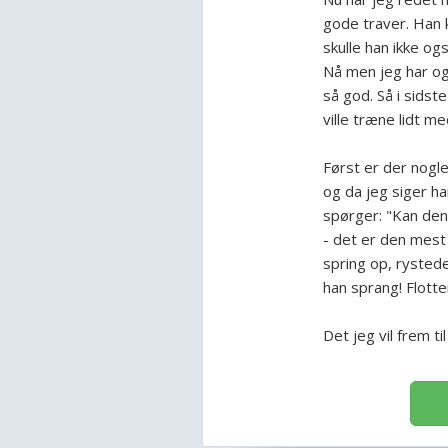
gode traver. Han k
skulle han ikke og
Nå men jeg har og
så god. Så i sids
ville træne lidt m
Først er der nogl
og da jeg siger h
spørger: "Kan den 
- det er den mest 
spring op, rysted
han sprang! Flott
Det jeg vil frem ti
S