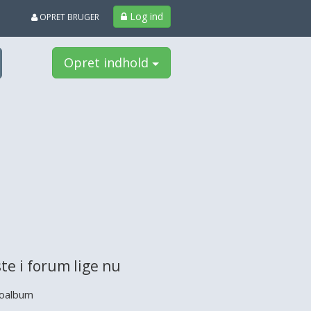
Log ind
OPRET BRUGER
Opret indhold
te i forum lige nu
oalbum