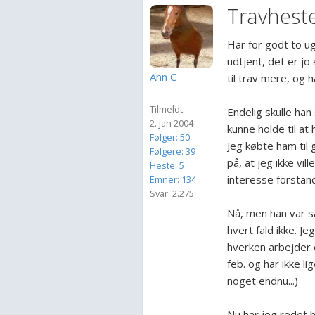
Travhest
Har for godt to ug
udtjent, det er jo
Ann C
til trav mere, og 
Tilmeldt:
Endelig skulle han
2. jan 2004
kunne holde til at
Følger: 50
Jeg købte ham til 
Følgere: 39
på, at jeg ikke vill
Heste: 5
interesse forstand 
Emner: 134
Svar: 2.275
Nå, men han var s
hvert fald ikke. J
hverken arbejder ell
feb. og har ikke 
noget endnu...)
Nu har jeg redet 