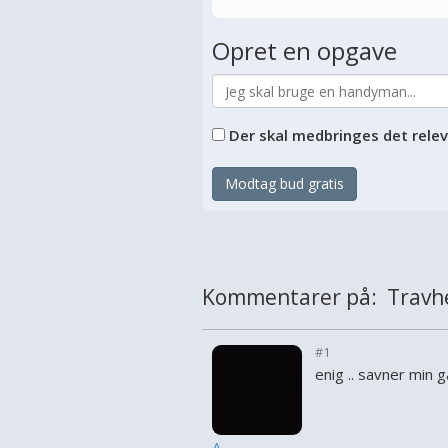
Opret en opgave
Der skal medbringes det rele
Modtag bud gratis
Kommentarer på: Travh
#1
enig .. savner min g
A...