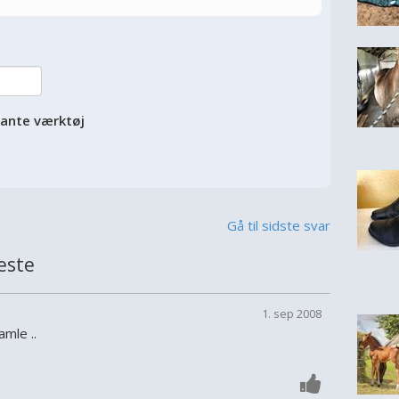
vante værktøj
Gå til sidste svar
este
1. sep 2008
amle ..