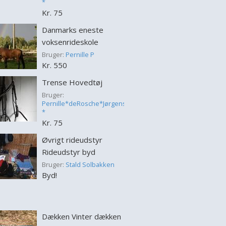
*
Kr. 75
Danmarks eneste
voksenrideskole
Bruger:
Pernille P
Kr. 550
Trense Hovedtøj
Bruger:
Pernille*deRosche*Jørgensen
*
Kr. 75
Øvrigt rideudstyr
Rideudstyr byd
Bruger:
Stald Solbakken
Byd!
Dækken Vinter dækken