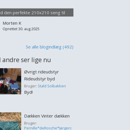
lse seng appellerer især til par, der
 at sove uden at forstyrre hinanden,
nd den perfekte 210x210 seng til
 til dem der blot værdsætter
optimal komfort
Morten K
lighed i deres soveplads. Når man
Oprettet 30. aug 2025
jer at købe en 210x210 s...
Se alle blogindlæg (492)
 andre ser lige nu
Øvrigt rideudstyr
Rideudstyr byd
Bruger:
Stald Solbakken
Byd!
Dækken Vinter dækken
Bruger:
Pernille*deRosche*Jørgensen