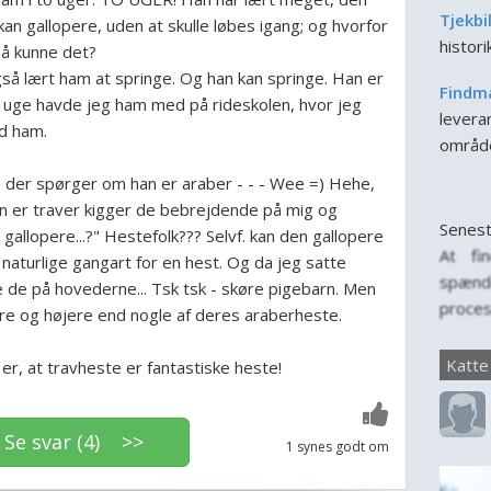
Tjekbi
an gallopere, uden at skulle løbes igang; og hvorfor
histor
så kunne det?
så lært ham at springe. Og han kan springe. Han er
Findm
te uge havde jeg ham med på rideskolen, hvor jeg
leveran
ed ham.
områd
e der spørger om han er araber - - - Wee =) Hehe,
an er traver kigger de bebrejdende på mig og
Senest
gallopere...?" Hestefolk??? Selvf. kan den gallopere
At fi
naturlige gangart for en hest. Og da jeg satte
spænd
e de på hovederne... Tsk tsk - skøre pigebarn. Men
proces
ere og højere end nogle af deres araberheste.
for, n
til f
Katte
l er, at travheste er fantastiske heste!
person
er vig
e svar (4) >>
for katt
1 synes godt om