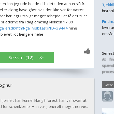
den kan jeg ride hende til bidet uden at hun slå fra
Tjekbi
eller aldrig have gået hvis det ikke var for været
histor
er har lagt utroligt meget arbejde i at få det til at
Findm
 billederne fra i dag omkring klokken 17.00
leveran
alleri.dk/html/gal_visbil.asp?ID=39444
mine
områd
 blevet lidt længere hehe
Senest
Se svar (12) >>
At fi
spænd
proces
for, n
til f
Katte
og nu"
person
er vig
s hjørner, han kunne ikke gå forest. han var svær at
for katt
god for schenklerne. Han var generelt meget nervøs.