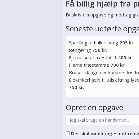
Få billig hjælp fra p
Beskriv din opgave og modtag gra
Seneste udførte opg
Spartling af huller i væg
205 kr.
Rengøring
750 kr.
Fjernelse af træstub
1.400 kr.
Fjerne træstamme
700 kr.
Bruser slangen er kommet løs f
Elektrikerhjælp til udskiftning l
750 kr.
Opret en opgave
Der skal medbringes det rele