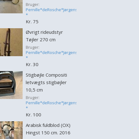
Bruger:
Pernille*deRosche*Jørgensen
*
Kr. 75
Øvrigt rideudstyr
Tøjler 270 cm
Bruger:
Pernille*deRosche*Jørgensen
*
Kr. 30
Stigbøjle Compositi
letvægts stigbøjler
10,5 cm
Bruger:
Pernille*deRosche*Jørgensen
*
Kr. 100
Arabisk fuldblod (OX)
Hingst 150 cm. 2016