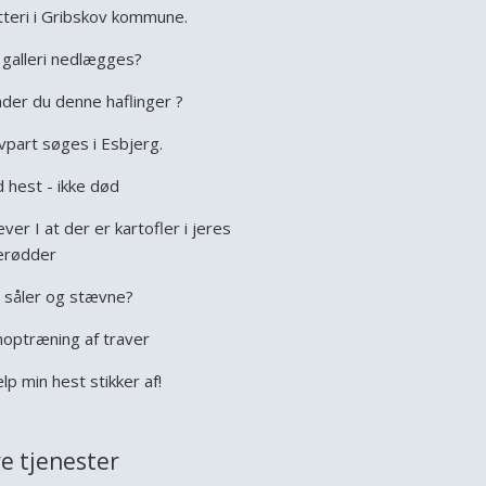
tteri i Gribskov kommune.
galleri nedlægges?
der du denne haflinger ?
vpart søges i Esbjerg.
 hest - ikke død
ever I at der er kartofler i jeres
erødder
 såler og stævne?
optræning af traver
lp min hest stikker af!
e tjenester