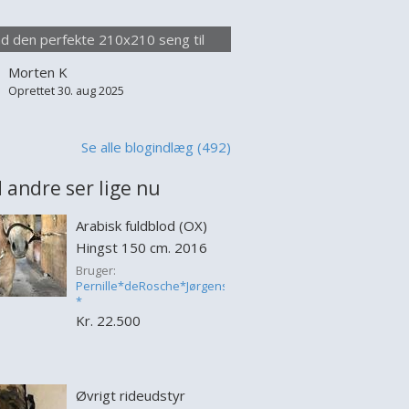
lse seng appellerer især til par, der
 at sove uden at forstyrre hinanden,
nd den perfekte 210x210 seng til
 til dem der blot værdsætter
optimal komfort
Morten K
lighed i deres soveplads. Når man
Oprettet 30. aug 2025
jer at købe en 210x210 s...
Se alle blogindlæg (492)
 andre ser lige nu
Arabisk fuldblod (OX)
Hingst 150 cm. 2016
Bruger:
Pernille*deRosche*Jørgensen
*
Kr. 22.500
Øvrigt rideudstyr