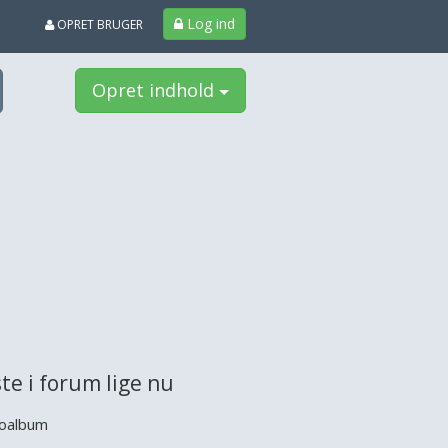
Log ind
OPRET BRUGER
Opret indhold
te i forum lige nu
oalbum