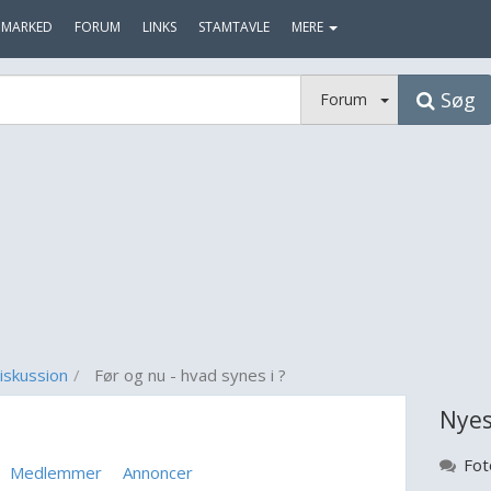
MARKED
FORUM
LINKS
STAMTAVLE
MERE
Søg
Forum
iskussion
Før og nu - hvad synes i ?
Nyes
Fot
Medlemmer
Annoncer