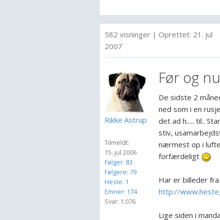
582 visninger
|
Oprettet:
21. jul
2007
Før og nu
De sidste 2 måned
ned som i en rusj
Rikke Astrup
det ad h..... til.
stiv, usamarbejdsvi
Tilmeldt:
nærmest op i luften
15. jul 2006
forfærdeligt
Følger: 83
Følgere: 79
Har er billeder fr
Heste: 1
http://www.hesteg
Emner: 174
Svar: 1.076
Lige siden i manda