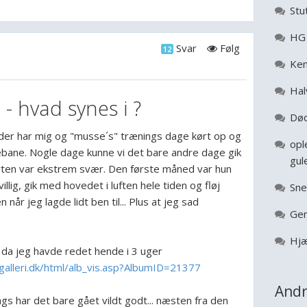
Stu
HG 
Svar
Følg
12
Ken
Hal
 - hvad synes i ?
Død
er har mig og "musse´s" trænings dage kørt op og
opl
ebane. Nogle dage kunne vi det bare andre dage gik
gul
. Starten var ekstrem svær. Den første måned var hun
llig, gik med hovedet i luften hele tiden og fløj
Sne
 når jeg lagde lidt ben til... Plus at jeg sad
Gen
Hjæ
a da jeg havde redet hende i 3 uger
alleri.dk/html/alb_vis.asp?AlbumID=21377
Andr
gs har det bare gået vildt godt... næsten fra den