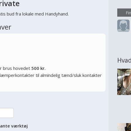
rivate
større
ønsker
Fi
tis bud fra lokale med Handyhand.
eller
aver
rumme
overve
Hvad
or brus hovedet
500 kr.
ysdæmperkontakter til almindelig tænd/sluk kontakter
vante værktøj