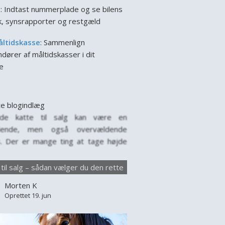
l
: Indtast nummerplade og se bilens
ik, synsrapporter og restgæld
åltidskasse
: Sammenlign
dører af måltidskasser i dit
e
e blogindlæg
nde katte til salg kan være en
ende, men også overvældende
. Der er mange ting at tage højde
år man leder efter en ny firbenet ven
amilien. Hver kat har sin egen
 til salg – sådan vælger du den rette
lighed, behov og baggrund, og det
Morten K
tigt at vælge med omtanke. Markedet
Oprettet 19. jun
e til salg er stort,...