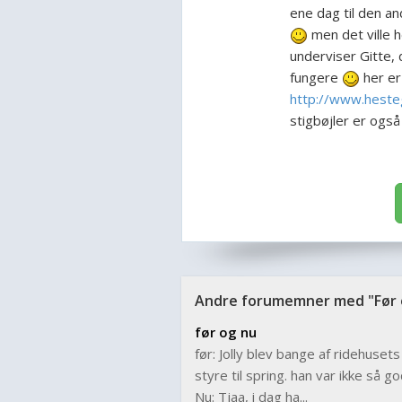
ene dag til den an
men det ville h
underviser Gitte, d
fungere
her er
http://www.hesteg
stigbøjler er også
Andre forumemner med "Før 
før og nu
før: Jolly blev bange af ridehuset
styre til spring. han var ikke så 
Nu: Tjaa, i dag ha...