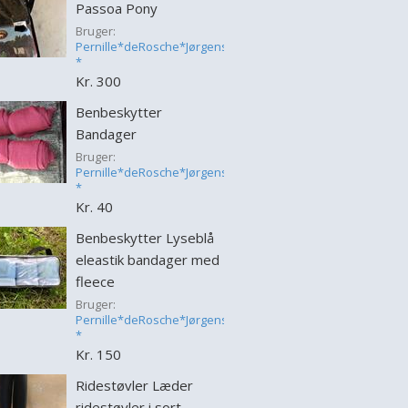
Passoa Pony
Bruger:
Pernille*deRosche*Jørgensen
*
Kr. 300
Benbeskytter
Bandager
Bruger:
Pernille*deRosche*Jørgensen
*
Kr. 40
Benbeskytter Lyseblå
eleastik bandager med
fleece
Bruger:
Pernille*deRosche*Jørgensen
*
Kr. 150
Ridestøvler Læder
ridestøvler i sort