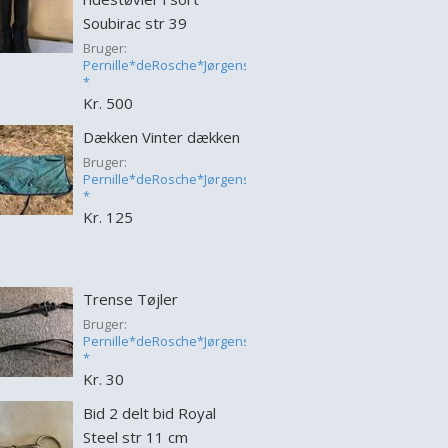
Soubirac str 39
Bruger:
Pernille*deRosche*Jørgensen
*
Kr. 500
Dækken Vinter dækken
Bruger:
Pernille*deRosche*Jørgensen
*
Kr. 125
Trense Tøjler
Bruger:
Pernille*deRosche*Jørgensen
*
Kr. 30
Bid 2 delt bid Royal
Steel str 11 cm