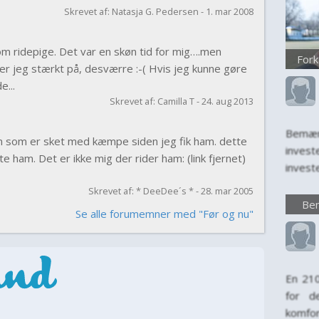
Skrevet af: Natasja G. Pedersen - 1. mar 2008
m ridepige. Det var en skøn tid for mig….men
Fork
ler jeg stærkt på, desværre :-( Hvis jeg kunne gøre
e...
Skrevet af: Camilla T - 24. aug 2013
Bemær
gen som er sket med kæmpe siden jeg fik ham. dette
inves
te ham. Det er ikke mig der rider ham: (link fjernet)
invest
kun en
Skrevet af: * DeeDee´s * - 28. mar 2005
invest
Bem
Se alle forumemner med "Før og nu"
levet
først
komfort
En 21
for d
komfo